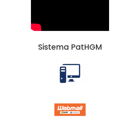
Sistema PatHGM