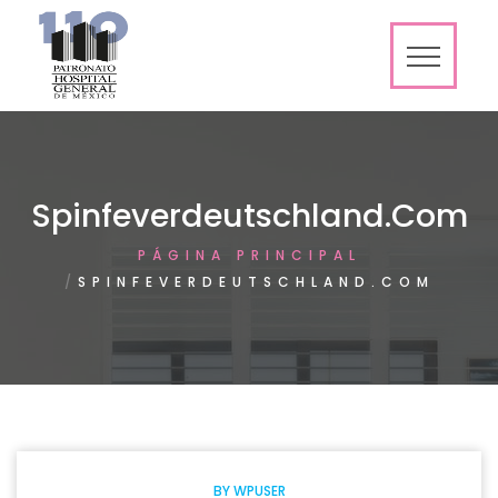
Spinfeverdeutschland.com
PÁGINA PRINCIPAL
SPINFEVERDEUTSCHLAND.COM
BY
WPUSER