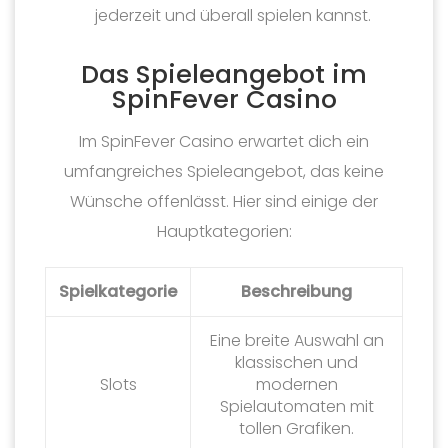
jederzeit und überall spielen kannst.
Das Spieleangebot im
SpinFever Casino
Im SpinFever Casino erwartet dich ein
umfangreiches Spieleangebot, das keine
Wünsche offenlässt. Hier sind einige der
Hauptkategorien:
Spielkategorie
Beschreibung
Eine breite Auswahl an
klassischen und
Slots
modernen
Spielautomaten mit
tollen Grafiken.