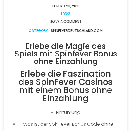
FEBRERO 23, 2026
TAGS:
LEAVE A COMMENT
CATEGORY:
SPINFEVERDEUTSCHLAND.COM
Erlebe die Magie des
Spiels mit Spinfever Bonus
ohne Einzahlung
Erlebe die Faszination
des SpinFever Casinos
mit einem Bonus ohne
Einzahlung
Einführung
Was ist der SpinFever Bonus Code ohne