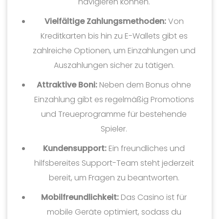
navigieren können.
Vielfältige Zahlungsmethoden:
Von
Kreditkarten bis hin zu E-Wallets gibt es
zahlreiche Optionen, um Einzahlungen und
Auszahlungen sicher zu tätigen.
Attraktive Boni:
Neben dem Bonus ohne
Einzahlung gibt es regelmäßig Promotions
und Treueprogramme für bestehende
Spieler.
Kundensupport:
Ein freundliches und
hilfsbereites Support-Team steht jederzeit
bereit, um Fragen zu beantworten.
Mobilfreundlichkeit:
Das Casino ist für
mobile Geräte optimiert, sodass du