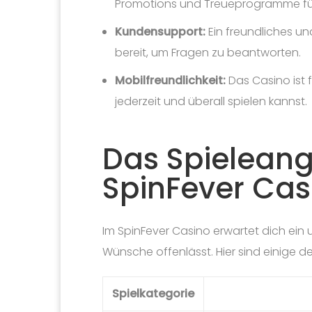
Promotions und Treueprogramme für
Kundensupport:
Ein freundliches un
bereit, um Fragen zu beantworten.
Mobilfreundlichkeit:
Das Casino ist 
jederzeit und überall spielen kannst.
Das Spielean
SpinFever Cas
Im SpinFever Casino erwartet dich ein
Wünsche offenlässt. Hier sind einige d
Spielkategorie