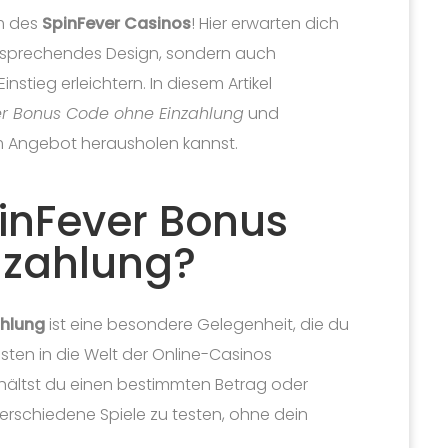
m des
SpinFever Casinos
! Hier erwarten dich
ansprechendes Design, sondern auch
nstieg erleichtern. In diesem Artikel
er Bonus Code ohne Einzahlung
und
em Angebot herausholen kannst.
pinFever Bonus
nzahlung?
ahlung
ist eine besondere Gelegenheit, die du
sten in die Welt der Online-Casinos
rhältst du einen bestimmten Betrag oder
 verschiedene Spiele zu testen, ohne dein