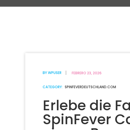
|
BY
WPUSER
FEBRERO 23, 2026
CATEGORY:
SPINFEVERDEUTSCHLAND.COM
Erlebe die F
SpinFever C