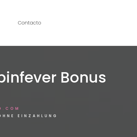
Contacto
Spinfever Bonus
D.COM
 OHNE EINZAHLUNG