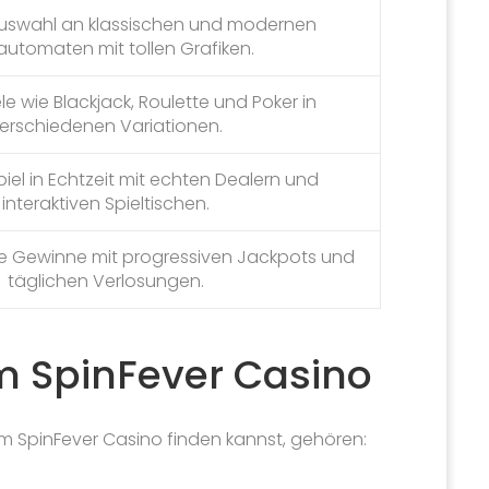
 Auswahl an klassischen und modernen
automaten mit tollen Grafiken.
le wie Blackjack, Roulette und Poker in
erschiedenen Variationen.
piel in Echtzeit mit echten Dealern und
interaktiven Spieltischen.
 Gewinne mit progressiven Jackpots und
täglichen Verlosungen.
im SpinFever Casino
im SpinFever Casino finden kannst, gehören: