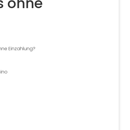
s ohne
hne Einzahlung?
sino