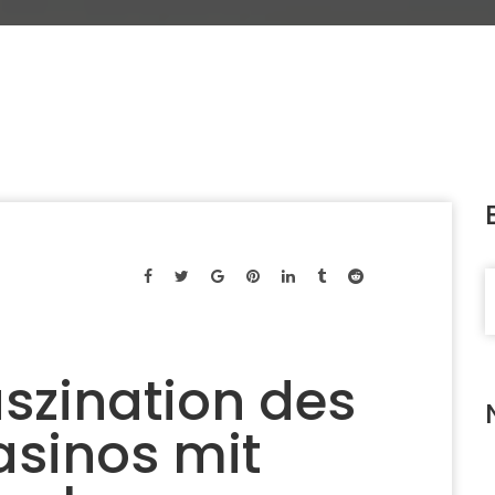
S
aszination des
asinos mit