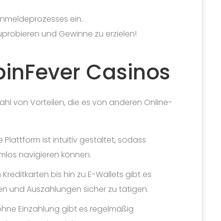
nmeldeprozesses ein.
uprobieren und Gewinne zu erzielen!
SpinFever Casinos
zahl von Vorteilen, die es von anderen Online-
e Plattform ist intuitiv gestaltet, sodass
emlos navigieren können.
Kreditkarten bis hin zu E-Wallets gibt es
en und Auszahlungen sicher zu tätigen.
ne Einzahlung gibt es regelmäßig