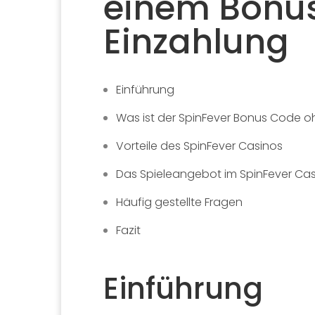
einem Bonu
Einzahlung
Einführung
Was ist der SpinFever Bonus Code o
Vorteile des SpinFever Casinos
Das Spieleangebot im SpinFever Ca
Häufig gestellte Fragen
Fazit
Einführung