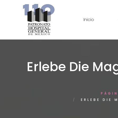
Inicio
Erlebe Die Mag
PÁGIN
ERLEBE DIE 