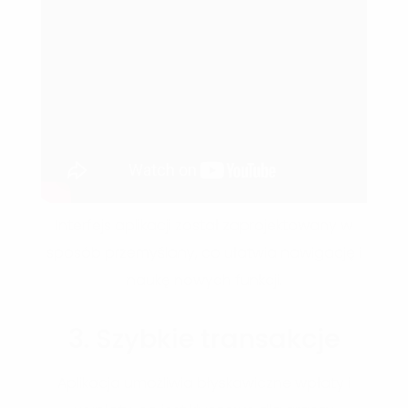
Interfejs aplikacji został zaprojektowany w
sposób przemyślany, co ułatwia nawigację i
naukę nowych funkcji.
3. Szybkie transakcje
Aplikacja umożliwia błyskawiczne wpłaty i