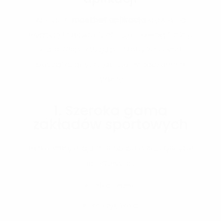
Aplikacja
mostbet aplikacja
stawia na
wygodę i szybkość, oferując szereg funkcji,
które zaspokajają potrzeby zarówno
początkujących, jak i doświadczonych
graczy:
1. Szeroka gama
zakładów sportowych
Użytkownicy mają dostęp do wielu dyscyplin
sportowych:
Piłka nożna
Koszykówka