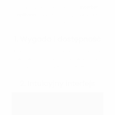
Decydując się na korzystanie z
mostbet
aplikacja
, użytkownicy mogą cieszyć się
licznymi korzyściami:
1. Wygoda i dostępność
Aplikacja pozwala na obstawianie zakładów
w dowolnym miejscu i czasie, wystarczy
smartfon i dostęp do internetu.
2. Intuicyjny interfejs