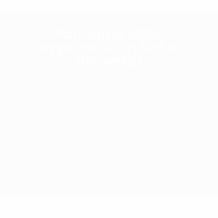
Patronato HGM,
Compromiso En Salud Y
Bienestar
ESCRÍBENOS
CONTÁCTANOS