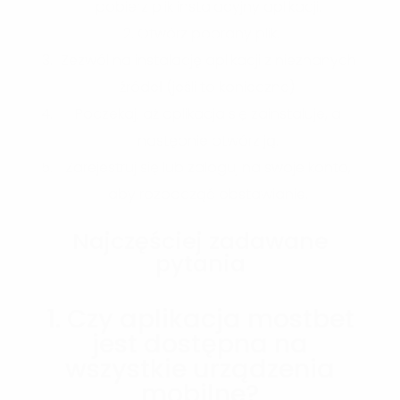
pobierz plik instalacyjny aplikacji.
Otwórz pobrany plik.
Zezwól na instalację aplikacji z nieznanych
źródeł (jeśli to konieczne).
Poczekaj, aż aplikacja się zainstaluje, a
następnie otwórz ją.
Zarejestruj się lub zaloguj na swoje konto,
aby rozpocząć obstawianie.
Najczęściej zadawane
pytania
1. Czy aplikacja mostbet
jest dostępna na
wszystkie urządzenia
mobilne?