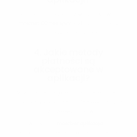
Tak, aplikacja oferuje możliwość obstawiania
mostbet 100 free spins
zakładów w trakcie
trwania wydarzeń sportowych.
4. Jakie metody
płatności są
akceptowane w
aplikacji?
Aplikacja obsługuje różne metody płatności,
w tym karty kredytowe, portfele elektroniczne
oraz przelewy bankowe.
Wnioskując,
mostbet aplikacja
to
wszechstronne narzędzie dla entuzjastów