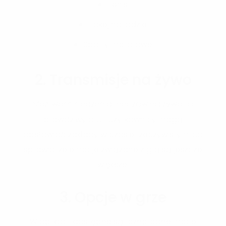
Tenis
Hokej na lodzie
Sporty motorowe
2. Transmisje na żywo
Możliwość śledzenia meczów na żywo to
prawdziwy atut. Użytkownicy mogą
obstawiać zakłady w czasie rzeczywistym, co
sprawia, że emocje związane z grą są jeszcze
większe.
3. Opcje w grze
W aplikacji dostępne są różnorodne moce