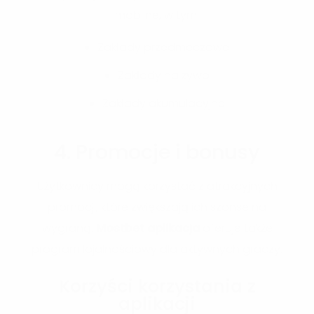
mobilne, w tym:
Zakłady przedmeczowe
Zakłady na żywo
Zakłady akumulacyjne
4. Promocje i bonusy
Użytkownicy mogą korzystać z atrakcyjnych
promocji, które zwiększają ich szanse na
wygraną.
Mostbet aplikacja
oferuje także
program lojalnościowy dla aktywnych graczy.
Korzyści korzystania z
aplikacji