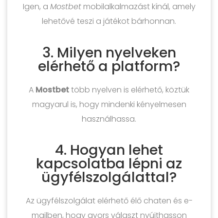
Igen, a
Mostbet
mobilalkalmazást kínál, amely
lehetővé teszi a játékot bárhonnan.
3. Milyen nyelveken
elérhető a platform?
A
Mostbet
több nyelven is elérhető, köztük
magyarul is, hogy mindenki kényelmesen
használhassa.
4. Hogyan lehet
kapcsolatba lépni az
ügyfélszolgálattal?
Az ügyfélszolgálat elérhető élő chaten és e-
mailben, hogy gyors választ nyújthasson