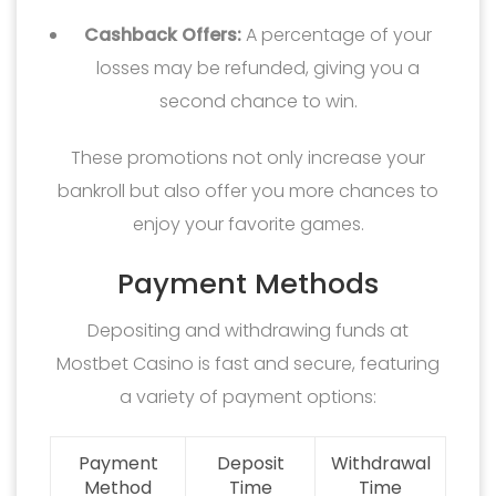
Cashback Offers:
A percentage of your
losses may be refunded, giving you a
second chance to win.
These promotions not only increase your
bankroll but also offer you more chances to
enjoy your favorite games.
Payment Methods
Depositing and withdrawing funds at
Mostbet Casino is fast and secure, featuring
a variety of payment options:
Payment
Deposit
Withdrawal
Method
Time
Time