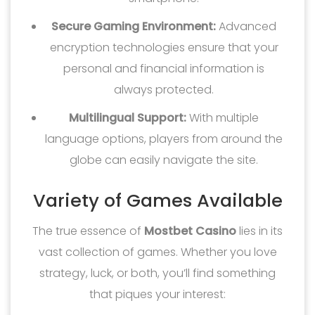
Secure Gaming Environment:
Advanced
encryption technologies ensure that your
personal and financial information is
always protected.
Multilingual Support:
With multiple
language options, players from around the
globe can easily navigate the site.
Variety of Games Available
The true essence of
Mostbet Casino
lies in its
vast collection of games. Whether you love
strategy, luck, or both, you’ll find something
that piques your interest: