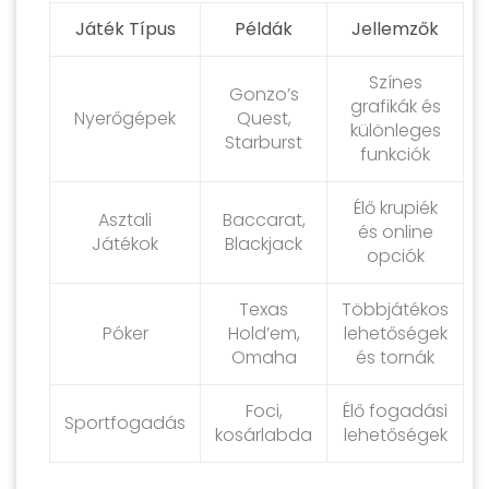
Játék Típus
Példák
Jellemzők
Színes
Gonzo’s
grafikák és
Nyerőgépek
Quest,
különleges
Starburst
funkciók
Élő krupiék
Asztali
Baccarat,
és online
Játékok
Blackjack
opciók
Texas
Többjátékos
Póker
Hold’em,
lehetőségek
Omaha
és tornák
Foci,
Élő fogadási
Sportfogadás
kosárlabda
lehetőségek