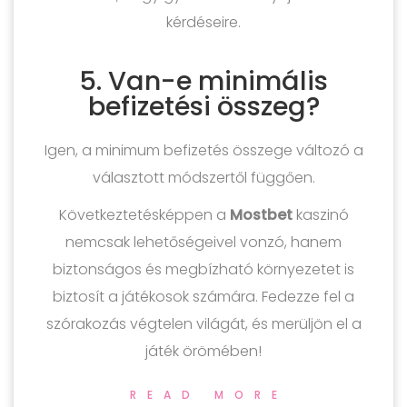
kérdéseire.
5. Van-e minimális
befizetési összeg?
Igen, a minimum befizetés összege változó a
választott módszertől függően.
Következtetésképpen a
Mostbet
kaszinó
nemcsak lehetőségeivel vonzó, hanem
biztonságos és megbízható környezetet is
biztosít a játékosok számára. Fedezze fel a
szórakozás végtelen világát, és merüljön el a
játék örömében!
READ MORE