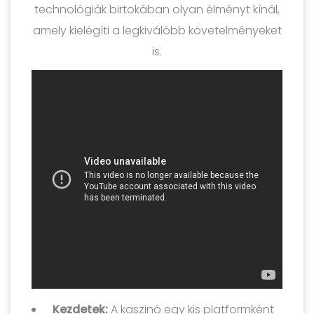
technológiák birtokában olyan élményt kínál,
amely kielégíti a legkiválóbb követelményeket
is.
Kezdetek:
A kaszinó egy kis platformként