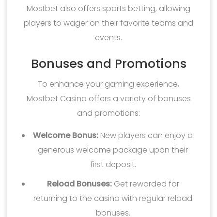
Mostbet also offers sports betting, allowing
players to wager on their favorite teams and
events.
Bonuses and Promotions
To enhance your gaming experience,
Mostbet Casino offers a variety of bonuses
and promotions:
Welcome Bonus:
New players can enjoy a
generous welcome package upon their
first deposit.
Reload Bonuses:
Get rewarded for
returning to the casino with regular reload
bonuses.