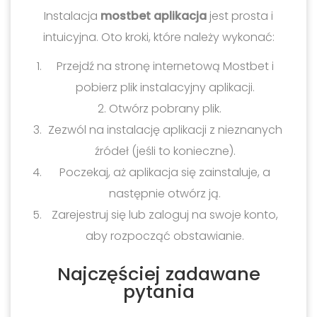
Instalacja
mostbet aplikacja
jest prosta i
intuicyjna. Oto kroki, które należy wykonać:
Przejdź na stronę internetową Mostbet i
pobierz plik instalacyjny aplikacji.
Otwórz pobrany plik.
Zezwól na instalację aplikacji z nieznanych
źródeł (jeśli to konieczne).
Poczekaj, aż aplikacja się zainstaluje, a
następnie otwórz ją.
Zarejestruj się lub zaloguj na swoje konto,
aby rozpocząć obstawianie.
Najczęściej zadawane
pytania