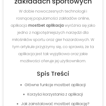
zakładach sportowych
W dobie nowoczesnych technologii i
rosnącej popularności zakładów online,
aplikacja
mostbet aplikacja
wyróżnia się jako
jedno z najpotężniejszych narzędzi dla
miłośników sportu oraz gier hazardowych. W
tym artykule przyjrzymy się, co sprawia, że ta
aplikacja jest tak wyjątkowa oraz jakie
możliwości oferuje jej użytkownikom.
Spis Treści
Główne funkcje mostbet aplikacji
Korzyści korzystania z aplikacji
Jak zainstalować mostbet aplikację?