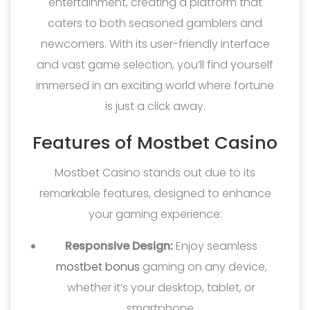
entertainment, creating a platform that
caters to both seasoned gamblers and
newcomers. With its user-friendly interface
and vast game selection, you’ll find yourself
immersed in an exciting world where fortune
is just a click away.
Features of Mostbet Casino
Mostbet Casino stands out due to its
remarkable features, designed to enhance
your gaming experience:
Responsive Design:
Enjoy seamless
mostbet bonus
gaming on any device,
whether it’s your desktop, tablet, or
smartphone.