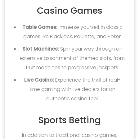
Casino Games
Table Games:
Immerse yourself in classic
games like Blackjack, Roulette, and Poker.
Slot Machines:
Spin your way through an
extensive assortment of themed slots, from
fruit machines to progressive jackpots.
Live Casino:
Experience the thrill of real-
time gaming with live dealers for an
authentic casino feel.
Sports Betting
In addition to traditional casino games,