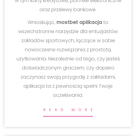
w tym karty kredytowe, portfele elektroniczne
oraz przelewy bankowe.
Wnioskując,
mostbet aplikacja
to
wszechstronne narzędzie dla entuzjastów
zakładów sportowych, łączące w sobie
nowoczesne rozwiązania z prostotą
użytkowania. Niezależnie od tego, czy jesteś
doświadczonym graczem, czy dopiero
zaczynasz swoją przygodę z zakładami,
aplikacja ta z pewnością spełni Twoje
oczekiwania.
READ MORE