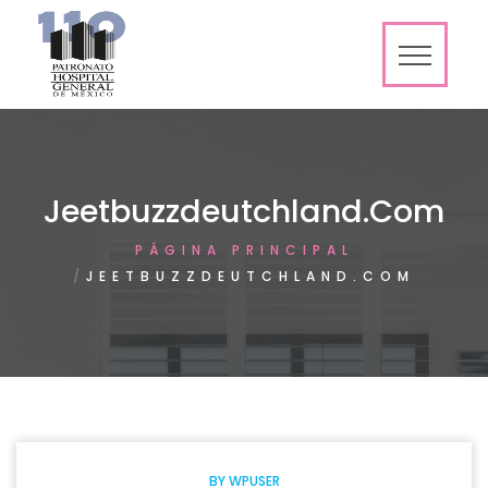
Jeetbuzzdeutchland.com
PÁGINA PRINCIPAL
JEETBUZZDEUTCHLAND.COM
BY
WPUSER