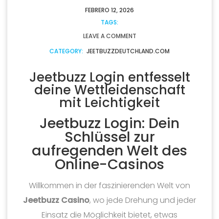
FEBRERO 12, 2026
TAGS:
LEAVE A COMMENT
CATEGORY:
JEETBUZZDEUTCHLAND.COM
Jeetbuzz Login entfesselt
deine Wettleidenschaft
mit Leichtigkeit
Jeetbuzz Login: Dein
Schlüssel zur
aufregenden Welt des
Online-Casinos
Willkommen in der faszinierenden Welt von
Jeetbuzz Casino
, wo jede Drehung und jeder
Einsatz die Möglichkeit bietet, etwas