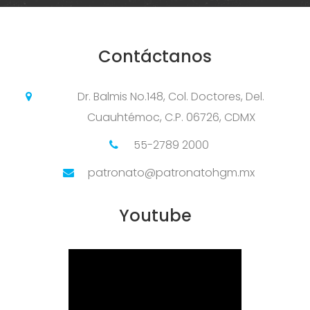
Contáctanos
Dr. Balmis No.148, Col. Doctores, Del.
Cuauhtémoc, C.P. 06726, CDMX
55-2789 2000
patronato@patronatohgm.mx
Youtube