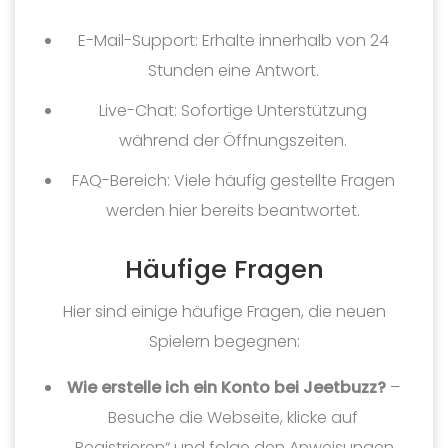
E-Mail-Support: Erhalte innerhalb von 24
Stunden eine Antwort.
Live-Chat: Sofortige Unterstützung
während der Öffnungszeiten.
FAQ-Bereich: Viele häufig gestellte Fragen
werden hier bereits beantwortet.
Häufige Fragen
Hier sind einige häufige Fragen, die neuen
Spielern begegnen:
Wie erstelle ich ein Konto bei Jeetbuzz?
–
Besuche die Webseite, klicke auf
„Registrieren“ und folge den Anweisungen.