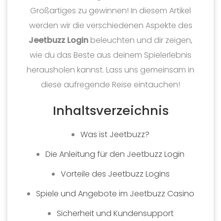
Großartiges zu gewinnen! In diesem Artikel
werden wir die verschiedenen Aspekte des
Jeetbuzz Login
beleuchten und dir zeigen,
wie du das Beste aus deinem Spielerlebnis
herausholen kannst. Lass uns gemeinsam in
diese aufregende Reise eintauchen!
Inhaltsverzeichnis
Was ist Jeetbuzz?
Die Anleitung für den Jeetbuzz Login
Vorteile des Jeetbuzz Logins
Spiele und Angebote im Jeetbuzz Casino
Sicherheit und Kundensupport