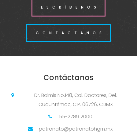
ESCRÍBENOS
CONTÁCTANOS
Contáctanos
Dr. Balmis No.148, Col. Doctores, Del.
Cuauhtémoc, C.P. 06726, CDMX
55-2789 2000
patronato@patronatohgm.mx