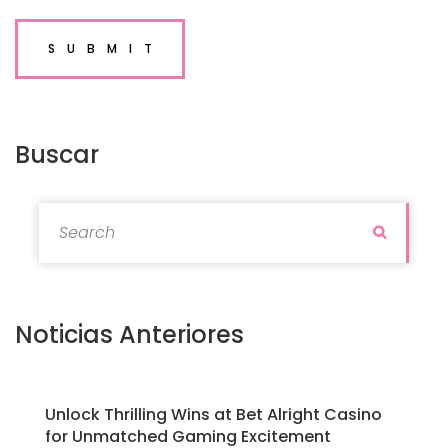
SUBMIT
Buscar
Search for:
Search
Noticias Anteriores
Unlock Thrilling Wins at Bet Alright Casino
for Unmatched Gaming Excitement