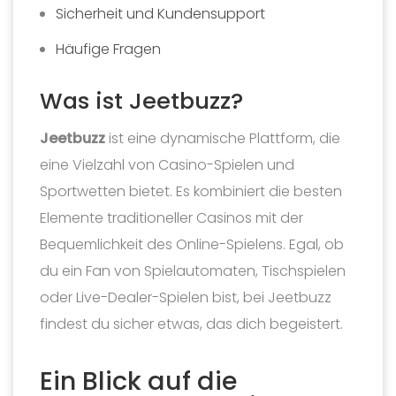
Sicherheit und Kundensupport
Häufige Fragen
Was ist Jeetbuzz?
Jeetbuzz
ist eine dynamische Plattform, die
eine Vielzahl von Casino-Spielen und
Sportwetten bietet. Es kombiniert die besten
Elemente traditioneller Casinos mit der
Bequemlichkeit des Online-Spielens. Egal, ob
du ein Fan von Spielautomaten, Tischspielen
oder Live-Dealer-Spielen bist, bei Jeetbuzz
findest du sicher etwas, das dich begeistert.
Ein Blick auf die