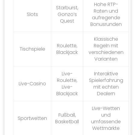
Hohe RTP-
Starburst,
Raten und
Slots
Gonzo’s
aufregende
Quest
Bonusrunden
Klassische
Roulette,
Regeln mit
Tischspiele
Blackjack
verschiedenen
Varianten
Live-
Interaktive
Roulette,
Spielerfahrung
Live-Casino
Live-
mit echten
Blackjack
Dealern
Live-Wetten
Fußball,
und
Sportwetten
Basketball
umfassende
Wettmärkte