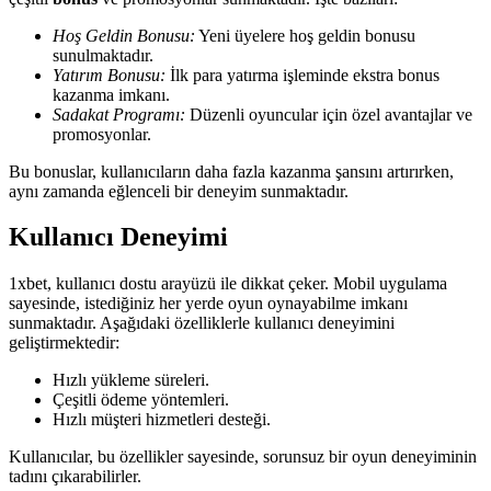
Hoş Geldin Bonusu:
Yeni üyelere hoş geldin bonusu
sunulmaktadır.
Yatırım Bonusu:
İlk para yatırma işleminde ekstra bonus
kazanma imkanı.
Sadakat Programı:
Düzenli oyuncular için özel avantajlar ve
promosyonlar.
Bu bonuslar, kullanıcıların daha fazla kazanma şansını artırırken,
aynı zamanda eğlenceli bir deneyim sunmaktadır.
Kullanıcı Deneyimi
1xbet, kullanıcı dostu arayüzü ile dikkat çeker. Mobil uygulama
sayesinde, istediğiniz her yerde oyun oynayabilme imkanı
sunmaktadır. Aşağıdaki özelliklerle kullanıcı deneyimini
geliştirmektedir:
Hızlı yükleme süreleri.
Çeşitli ödeme yöntemleri.
Hızlı müşteri hizmetleri desteği.
Kullanıcılar, bu özellikler sayesinde, sorunsuz bir oyun deneyiminin
tadını çıkarabilirler.