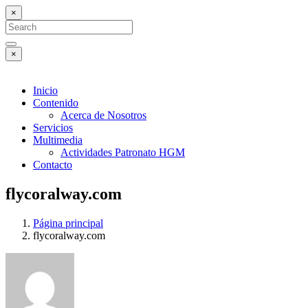
×
Search
for:
Search
×
Inicio
Contenido
Acerca de Nosotros
Servicios
Multimedia
Actividades Patronato HGM
Contacto
flycoralway.com
Página principal
flycoralway.com