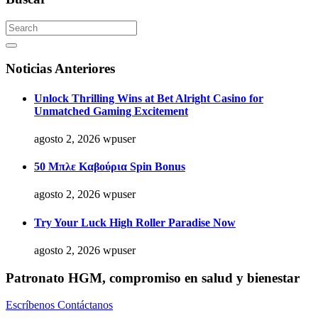
Search
for:
Search
Noticias Anteriores
Unlock Thrilling Wins at Bet Alright Casino for
Unmatched Gaming Excitement
agosto 2, 2026
wpuser
50 Μπλε Καβούρια Spin Bonus
agosto 2, 2026
wpuser
Try Your Luck High Roller Paradise Now
agosto 2, 2026
wpuser
Patronato HGM, compromiso en salud y bienestar
Escríbenos
Contáctanos