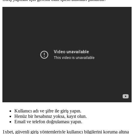
Kullanıcı adı ve şifre ile giriş yapın.
Henüz bir hesabınız yoksa, kayıt olun.
Email ve telefon doğrulaması yapın.
1xbet, güvenli giriş yöntemleriyle kullanıcı bilgilerini koruma altına