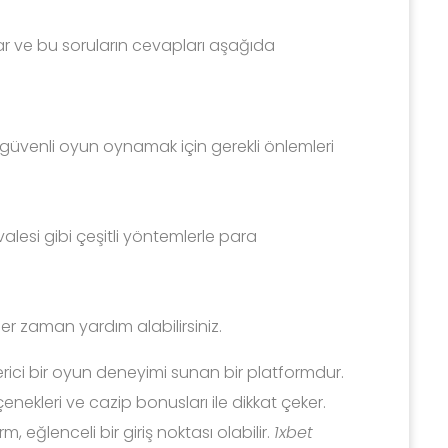
ar ve bu soruların cevapları aşağıda
ve güvenli oyun oynamak için gerekli önlemleri
alesi gibi çeşitli yöntemlerle para
 her zaman yardım alabilirsiniz.
rici bir oyun deneyimi sunan bir platformdur.
nekleri ve cazip bonusları ile dikkat çeker.
m, eğlenceli bir giriş noktası olabilir.
1xbet