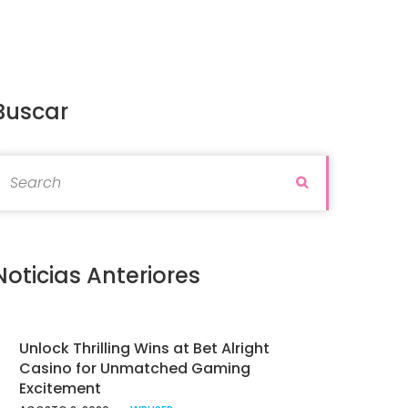
Buscar
earch for:
Search
Noticias Anteriores
Unlock Thrilling Wins at Bet Alright
Casino for Unmatched Gaming
Excitement