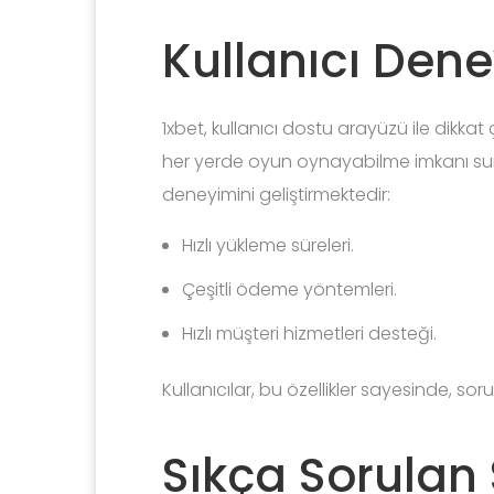
Kullanıcı Den
1xbet, kullanıcı dostu arayüzü ile dikka
her yerde oyun oynayabilme imkanı sunma
deneyimini geliştirmektedir:
Hızlı yükleme süreleri.
Çeşitli ödeme yöntemleri.
Hızlı müşteri hizmetleri desteği.
Kullanıcılar, bu özellikler sayesinde, sor
Sıkça Sorulan 