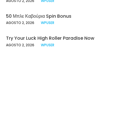
AGOSTO 2, 2026
WPUSER
50 Μπλε Καβούρια Spin Bonus
AGOSTO 2, 2026
WPUSER
Try Your Luck High Roller Paradise Now
AGOSTO 2, 2026
WPUSER