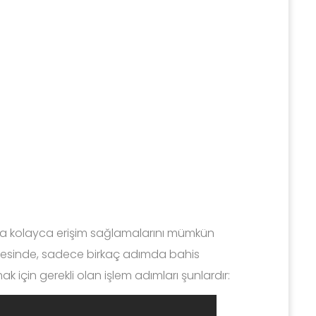
orma kolayca erişim sağlamalarını mümkün
ayesinde, sadece birkaç adımda bahis
k için gerekli olan işlem adımları şunlardır: