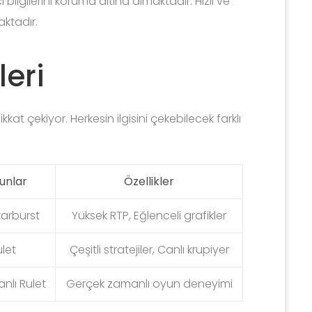
ı bilgilerini koruma altına almaktadır. Hızlı ve
ktadır.
eri
kat çekiyor. Herkesin ilgisini çekebilecek farklı
unlar
Özellikler
tarburst
Yüksek RTP, Eğlenceli grafikler
ulet
Çeşitli stratejiler, Canlı krupiyer
anlı Rulet
Gerçek zamanlı oyun deneyimi