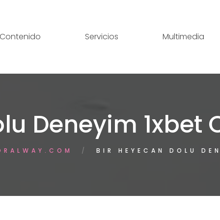
Contenido
Servicios
Multimedia
olu Deneyim 1xbet 
ORALWAY.COM
BIR HEYECAN DOLU DE