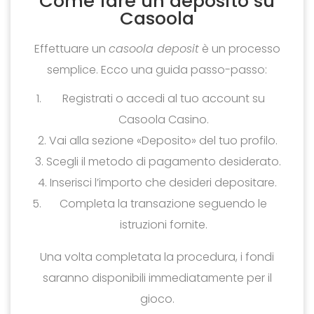
Come fare un deposito su
Casoola
Effettuare un
casoola deposit
è un processo
semplice. Ecco una guida passo-passo:
Registrati o accedi al tuo account su
Casoola Casino.
Vai alla sezione «Deposito» del tuo profilo.
Scegli il metodo di pagamento desiderato.
Inserisci l’importo che desideri depositare.
Completa la transazione seguendo le
istruzioni fornite.
Una volta completata la procedura, i fondi
saranno disponibili immediatamente per il
gioco.