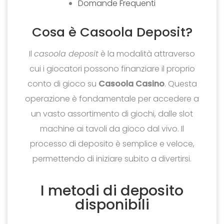
Domande Frequenti
Cosa è Casoola Deposit?
Il
casoola deposit
è la modalità attraverso
cui i giocatori possono finanziare il proprio
conto di gioco su
Casoola Casino
. Questa
operazione è fondamentale per accedere a
un vasto assortimento di giochi, dalle slot
machine ai tavoli da gioco dal vivo. Il
processo di deposito è semplice e veloce,
permettendo di iniziare subito a divertirsi.
I metodi di deposito
disponibili