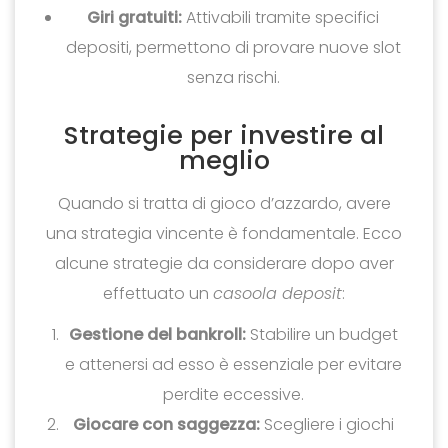
Giri gratuiti:
Attivabili tramite specifici
depositi, permettono di provare nuove slot
senza rischi.
Strategie per investire al
meglio
Quando si tratta di gioco d’azzardo, avere
una strategia vincente è fondamentale. Ecco
alcune strategie da considerare dopo aver
effettuato un
casoola deposit
:
Gestione del bankroll:
Stabilire un budget
e attenersi ad esso è essenziale per evitare
perdite eccessive.
Giocare con saggezza:
Scegliere i giochi