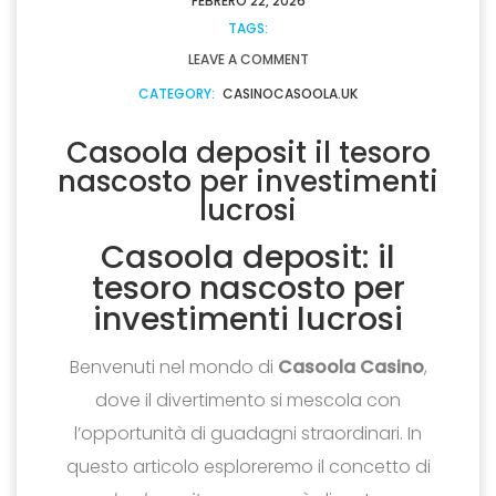
FEBRERO 22, 2026
TAGS:
LEAVE A COMMENT
CATEGORY:
CASINOCASOOLA.UK
Casoola deposit il tesoro
nascosto per investimenti
lucrosi
Casoola deposit: il
tesoro nascosto per
investimenti lucrosi
Benvenuti nel mondo di
Casoola Casino
,
dove il divertimento si mescola con
l’opportunità di guadagni straordinari. In
questo articolo esploreremo il concetto di