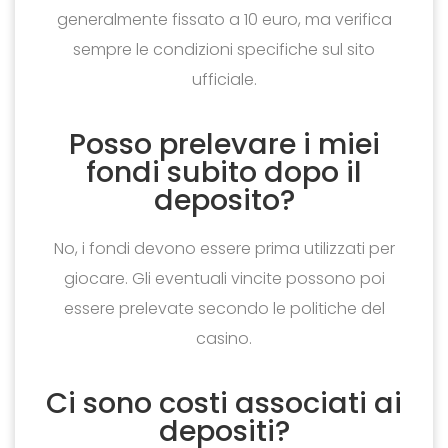
generalmente fissato a 10 euro, ma verifica
sempre le condizioni specifiche sul sito
ufficiale.
Posso prelevare i miei
fondi subito dopo il
deposito?
No, i fondi devono essere prima utilizzati per
giocare. Gli eventuali vincite possono poi
essere prelevate secondo le politiche del
casino.
Ci sono costi associati ai
depositi?