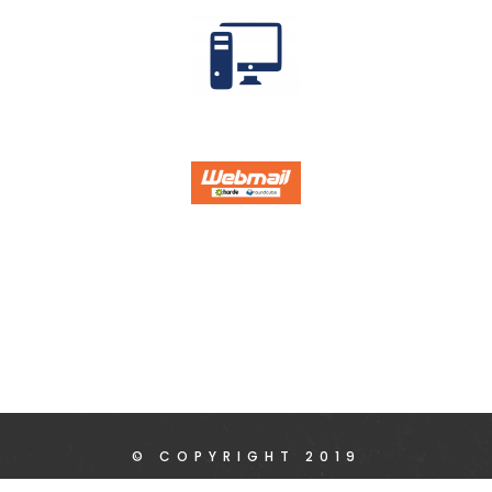
© COPYRIGHT
2019