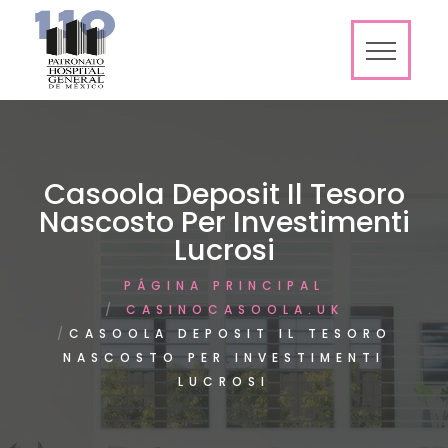
Casoola Deposit Il Tesoro
Nascosto Per Investimenti
Lucrosi
PÁGINA PRINCIPAL
CASINOCASOOLA.UK
CASOOLA DEPOSIT IL TESORO
NASCOSTO PER INVESTIMENTI
LUCROSI