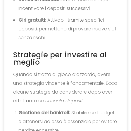
incentivare i depositi successivi.
Giri gratuiti:
Attivabili tramite specifici
depositi, permettono di provare nuove slot
senza rischi.
Strategie per investire al
meglio
Quando si tratta di gioco d’azzardo, avere
una strategia vincente è fondamentale. Ecco
alcune strategie da considerare dopo aver
effettuato un
casoola deposit
:
Gestione del bankroll:
Stabilire un budget
e attenersi ad esso è essenziale per evitare
perdite eccessive.