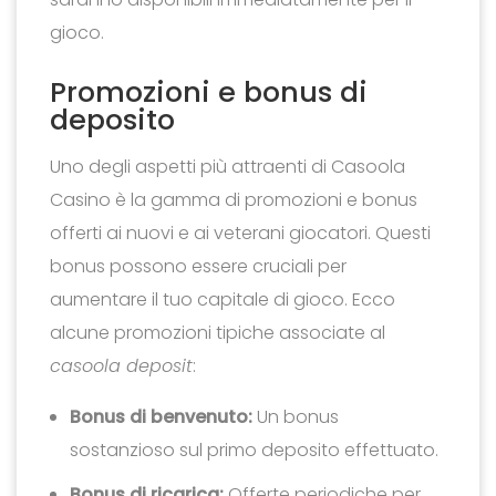
gioco.
Promozioni e bonus di
deposito
Uno degli aspetti più attraenti di Casoola
Casino è la gamma di promozioni e bonus
offerti ai nuovi e ai veterani giocatori. Questi
bonus possono essere cruciali per
aumentare il tuo capitale di gioco. Ecco
alcune promozioni tipiche associate al
casoola deposit
:
Bonus di benvenuto:
Un bonus
sostanzioso sul primo deposito effettuato.
Bonus di ricarica:
Offerte periodiche per