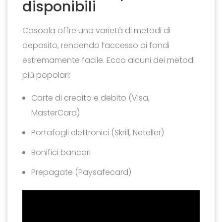
disponibili
Casoola offre una varietà di metodi di
deposito, rendendo l’accesso ai fondi
estremamente facile. Ecco alcuni dei metodi
più popolari:
Carte di credito e debito (Visa,
MasterCard)
Portafogli elettronici (Skrill, Neteller)
Bonifici bancari
Prepagate (Paysafecard)