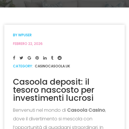
BY
WPUSER
FEBRERO 22, 2026
CATEGORY:
CASINOCASOOLA.UK
Casoola deposit: il
tesoro nascosto per
investimenti lucrosi
Benvenuti nel mondo di
Casoola Casino
,
dove il divertimento si mescola con
l’opportunità di guadagni straordinari. In