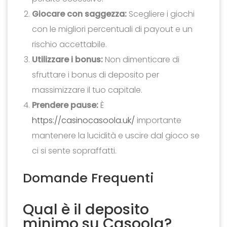
Giocare con saggezza:
Scegliere i giochi
con le migliori percentuali di payout e un
rischio accettabile.
Utilizzare i bonus:
Non dimenticare di
sfruttare i bonus di deposito per
massimizzare il tuo capitale.
Prendere pause:
È
https://casinocasoola.uk/
importante
mantenere la lucidità e uscire dal gioco se
ci si sente sopraffatti.
Domande Frequenti
Qual è il deposito
minimo su Casoola?