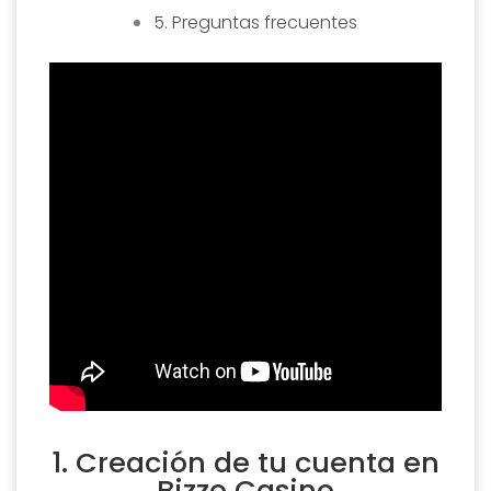
5. Preguntas frecuentes
1. Creación de tu cuenta en
Bizzo Casino