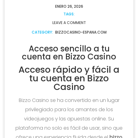
ENERO 26, 2026
TAGS:
LEAVE A COMMENT
CATEGORY:
BIZZOCASINO-ESPANA.COM
Acceso sencillo a tu
cuenta en Bizzo Casino
Acceso rápido y fácil a
tu cuenta en Bizzo
Casino
Bizzo Casino se ha convertido en un lugar
privilegiado para los amantes de los
videojuegos y las apuestas online. Su
plataforma no solo es fácil de usar, sino que
ofrece una experiencia fluida desde el
bizzo