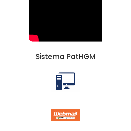
Sistema PatHGM