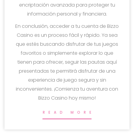
encriptación avanzada para proteger tu
información personal y financiera.
En conclusión, acceder a tu cuenta de Bizzo
Casino es un proceso fácil y rápido. Ya sea
que estés buscando disfrutar de tus juegos
favoritos o simplemente explorar lo que
tienen para ofrecer, seguir las pautas aquí
presentadas te permitirá disfrutar de una
experiencia de juego segura y sin
inconvenientes. ¡Comienza tu aventura con
Bizzo Casino hoy mismo!
READ MORE