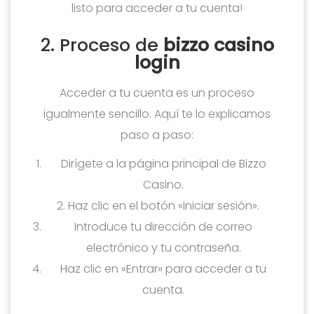
listo para acceder a tu cuenta!
2. Proceso de
bizzo casino
login
Acceder a tu cuenta es un proceso
igualmente sencillo. Aquí te lo explicamos
paso a paso:
Dirígete a la página principal de Bizzo
Casino.
Haz clic en el botón «Iniciar sesión».
Introduce tu dirección de correo
electrónico y tu contraseña.
Haz clic en «Entrar» para acceder a tu
cuenta.