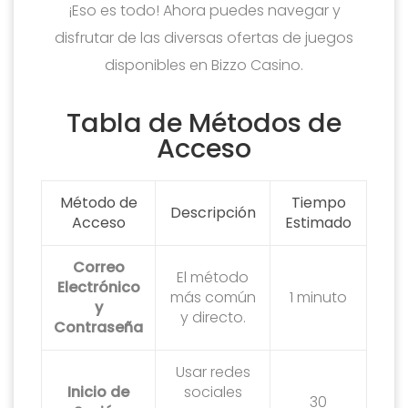
¡Eso es todo! Ahora puedes navegar y
disfrutar de las diversas ofertas de juegos
disponibles en Bizzo Casino.
Tabla de Métodos de
Acceso
Método de
Tiempo
Descripción
Acceso
Estimado
Correo
El método
Electrónico
más común
1 minuto
y
y directo.
Contraseña
Usar redes
Inicio de
sociales
30