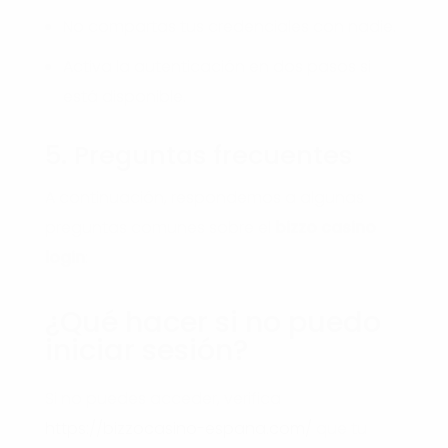
No compartas tus credenciales con nadie.
Activa la autenticación en dos pasos si
está disponible.
5. Preguntas frecuentes
A continuación, respondemos a algunas
preguntas comunes sobre el
bizzo casino
login
:
¿Qué hacer si no puedo
iniciar sesión?
Si no puedes acceder, verifica
https://bizzocasino-espana.com/
que tu