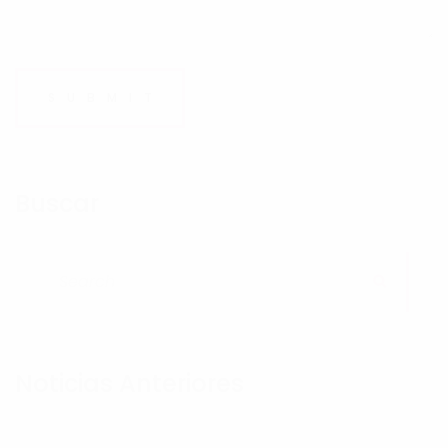
SUBMIT
Buscar
Search for:
Search
Noticias Anteriores