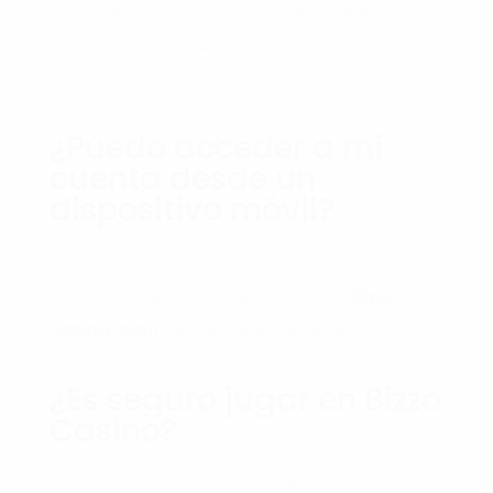
correo electrónico y contraseña sean
correctos. Si los has olvidado, utiliza la opción
de recuperación de contraseña.
¿Puedo acceder a mi
cuenta desde un
dispositivo móvil?
Sí, Bizzo Casino tiene una versión optimizada
para móviles que te permite hacer
bizzo
casino login
desde cualquier lugar.
¿Es seguro jugar en Bizzo
Casino?
Sí, Bizzo Casino utiliza tecnología de