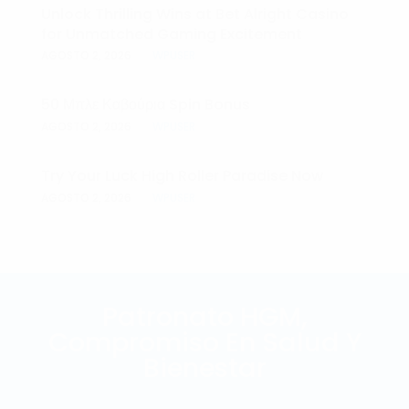
Unlock Thrilling Wins at Bet Alright Casino
for Unmatched Gaming Excitement
AGOSTO 2, 2026
WPUSER
50 Μπλε Καβούρια Spin Bonus
AGOSTO 2, 2026
WPUSER
Try Your Luck High Roller Paradise Now
AGOSTO 2, 2026
WPUSER
Patronato HGM,
Compromiso En Salud Y
Bienestar