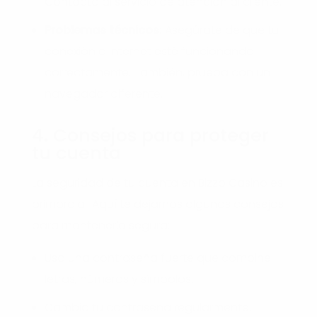
Contacta al servicio de atención al cliente.
Problemas técnicos:
Asegúrate de que tu
conexión a internet esté funcionando
correctamente. También, prueba con un
navegador diferente.
4. Consejos para proteger
tu cuenta
La seguridad de tu cuenta en Bizzo Casino es
primordial. Aquí te dejamos algunos consejos
para mantenerla segura:
Usa una contraseña fuerte que combine
letras, números y símbolos.
Cambia tu contraseña regularmente.