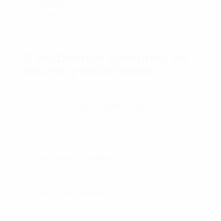
Sesión
para
segundos
Rápido
acceder a
tu cuenta.
3. Problemas comunes de
acceso y soluciones
Puede que enfrentes algunos problemas al
intentar hacer
bizzo casino login
. Aquí hay
algunas cuestiones comunes y cómo
solucionarlas:
Contraseña olvidada:
Utiliza la opción de
“Recuperar contraseña” para restablecerla.
Cuenta bloqueada:
Esto puede ocurrir por
intentar acceder varias veces sin éxito.