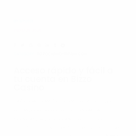
BY
WPUSER
ENERO 26, 2026
CATEGORY:
BIZZOCASINO-ESPANA.COM
Acceso rápido y fácil a
tu cuenta en Bizzo
Casino
Bizzo Casino se ha convertido en un lugar
privilegiado para los amantes de los
videojuegos y las apuestas online. Su
plataforma no solo es fácil de usar, sino que