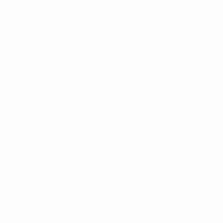
encriptación avanzada para proteger tu
información personal y financiera.
En conclusión, acceder a tu cuenta de Bizzo
Casino es un proceso fácil y rápido. Ya sea
que estés buscando disfrutar de tus juegos
favoritos o simplemente explorar lo que
tienen para ofrecer, seguir las pautas aquí
presentadas te permitirá disfrutar de una
experiencia de juego segura y sin
inconvenientes. ¡Comienza tu aventura con
Bizzo Casino hoy mismo!
0
LIKES