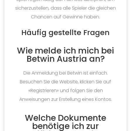
sicherzustellen, dass alle Spieler die gleichen
Chancen auf Gewinne haben.
Häufig gestellte Fragen
Wie melde ich mich bei
Betwin Austria an?
Die Anmeldung bei Betwin ist einfach.
Besuchen Sie die Website, klicken Sie auf
«Registrieren» und folgen Sie den
Anweisungen zur Erstellung eines Kontos.
Welche Dokumente
benötige ich zur