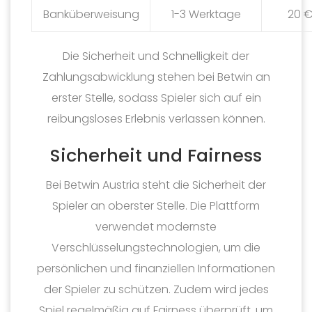
Banküberweisung
1-3 Werktage
20 
Die Sicherheit und Schnelligkeit der
Zahlungsabwicklung stehen bei Betwin an
erster Stelle, sodass Spieler sich auf ein
reibungsloses Erlebnis verlassen können.
Sicherheit und Fairness
Bei Betwin Austria steht die Sicherheit der
Spieler an oberster Stelle. Die Plattform
verwendet modernste
Verschlüsselungstechnologien, um die
persönlichen und finanziellen Informationen
der Spieler zu schützen. Zudem wird jedes
Spiel regelmäßig auf Fairness überprüft, um