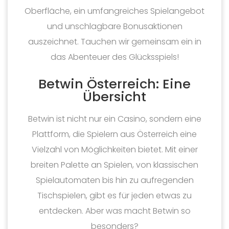
Oberfläche, ein umfangreiches Spielangebot
und unschlagbare Bonusaktionen
auszeichnet. Tauchen wir gemeinsam ein in
das Abenteuer des Glücksspiels!
Betwin Österreich: Eine
Übersicht
Betwin ist nicht nur ein Casino, sondern eine
Plattform, die Spielern aus Österreich eine
Vielzahl von Möglichkeiten bietet. Mit einer
breiten Palette an Spielen, von klassischen
Spielautomaten bis hin zu aufregenden
Tischspielen, gibt es für jeden etwas zu
entdecken. Aber was macht Betwin so
besonders?