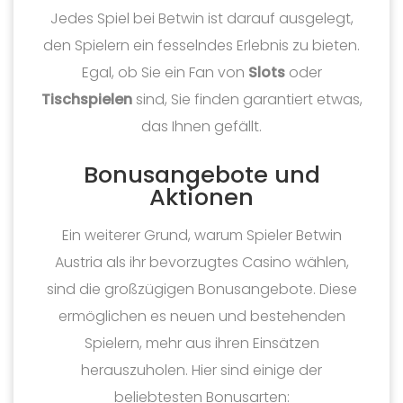
Jedes Spiel bei Betwin ist darauf ausgelegt,
den Spielern ein fesselndes Erlebnis zu bieten.
Egal, ob Sie ein Fan von
Slots
oder
Tischspielen
sind, Sie finden garantiert etwas,
das Ihnen gefällt.
Bonusangebote und
Aktionen
Ein weiterer Grund, warum Spieler Betwin
Austria als ihr bevorzugtes Casino wählen,
sind die großzügigen Bonusangebote. Diese
ermöglichen es neuen und bestehenden
Spielern, mehr aus ihren Einsätzen
herauszuholen. Hier sind einige der
beliebtesten Bonusarten: