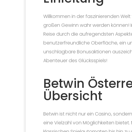
Willkommen in der faszinierenden Wel
großen Gewinn wahr werden können! In 
Reise durch die aufregendsten Aspekte
benutzerfreundliche Oberfläche, ein 
unschlagbare Bonusaktionen auszeich
Abenteuer des Glücksspiels!
Betwin Österre
Übersicht
Betwin ist nicht nur ein Casino, sondern
eine Vielzahl von Möglichkeiten bietet. 
klassischen Spielautomaten bis hin zu 