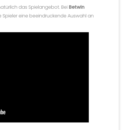
natürlich das Spielangebot. Bei
Betwin
e Spieler eine beeindruckende Auswahl an