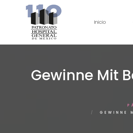
Inicio
Gewinne Mit B
P
GEWINNE 