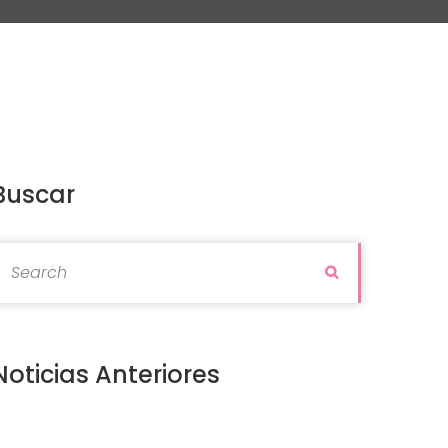
Buscar
earch for:
Search
Noticias Anteriores