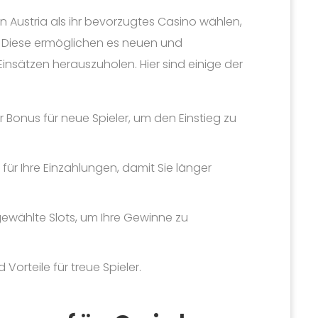
in Austria als ihr bevorzugtes Casino wählen,
 Diese ermöglichen es neuen und
insätzen herauszuholen. Hier sind einige der
 Bonus für neue Spieler, um den Einstieg zu
für Ihre Einzahlungen, damit Sie länger
gewählte Slots, um Ihre Gewinne zu
orteile für treue Spieler.