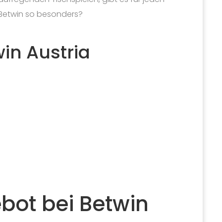
Betwin so besonders?
win Austria
bot bei Betwin