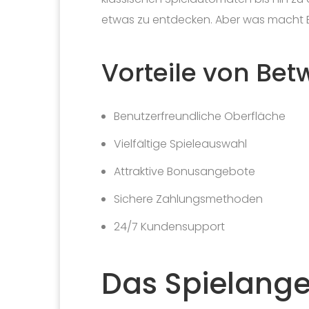
etwas zu entdecken. Aber was macht 
Vorteile von Bet
Benutzerfreundliche Oberfläche
Vielfältige Spieleauswahl
Attraktive Bonusangebote
Sichere Zahlungsmethoden
24/7 Kundensupport
Das Spielange