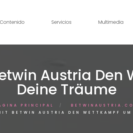
Contenido
Servicios
Multimedia
etwin Austria De
Deine Träume
ÁGINA PRINCIPAL
BETWINAUSTRIA.C
MIT BETWIN AUSTRIA DEN WETTKAMPF UM