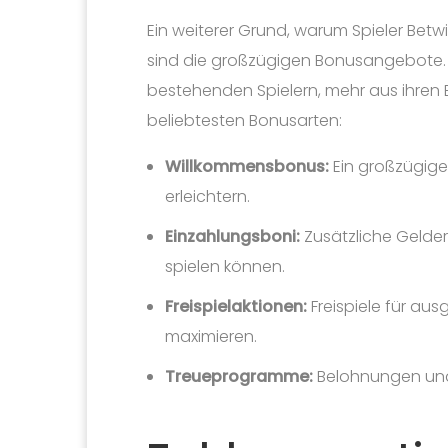
Ein weiterer Grund, warum Spieler Betw
sind die großzügigen Bonusangebote.
bestehenden Spielern, mehr aus ihren E
beliebtesten Bonusarten:
Willkommensbonus:
Ein großzügiger
erleichtern.
Einzahlungsboni:
Zusätzliche Gelder 
spielen können.
Freispielaktionen:
Freispiele für aus
maximieren.
Treueprogramme:
Belohnungen und V