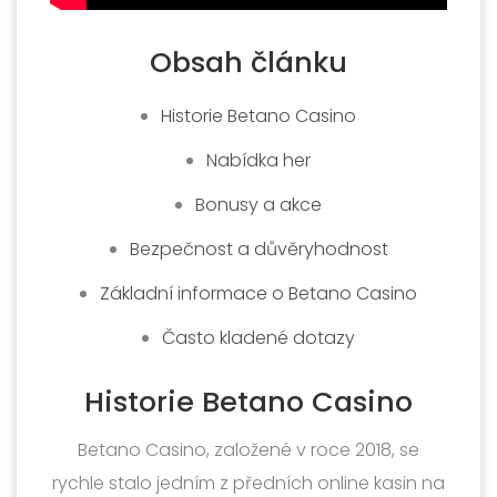
Obsah článku
Historie Betano Casino
Nabídka her
Bonusy a akce
Bezpečnost a důvěryhodnost
Základní informace o Betano Casino
Často kladené dotazy
Historie Betano Casino
Betano Casino, založené v roce 2018, se
rychle stalo jedním z předních online kasin na