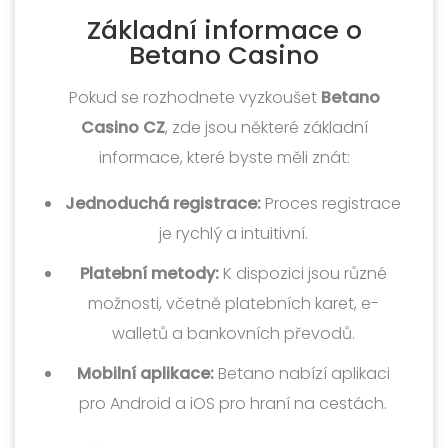
Základní informace o
Betano Casino
Pokud se rozhodnete vyzkoušet
Betano
Casino CZ
, zde jsou některé základní
informace, které byste měli znát:
Jednoduchá registrace:
Proces registrace
je rychlý a intuitivní.
Platební metody:
K dispozici jsou různé
možnosti, včetně platebních karet, e-
walletů a bankovních převodů.
Mobilní aplikace:
Betano nabízí aplikaci
pro Android a iOS pro hraní na cestách.