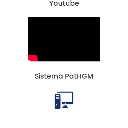
Youtube
Sistema PatHGM