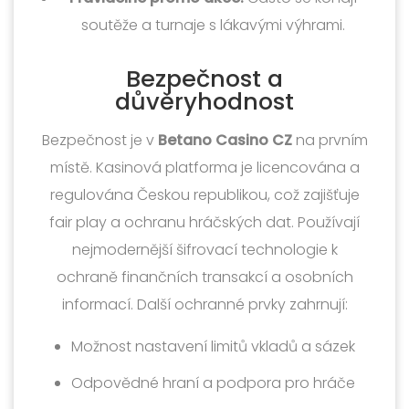
soutěže a turnaje s lákavými výhrami.
Bezpečnost a
důvěryhodnost
Bezpečnost je v
Betano Casino CZ
na prvním
místě. Kasinová platforma je licencována a
regulována Českou republikou, což zajišťuje
fair play a ochranu hráčských dat. Používají
nejmodernější šifrovací technologie k
ochraně finančních transakcí a osobních
informací. Další ochranné prvky zahrnují:
Možnost nastavení limitů vkladů a sázek
Odpovědné hraní a podpora pro hráče