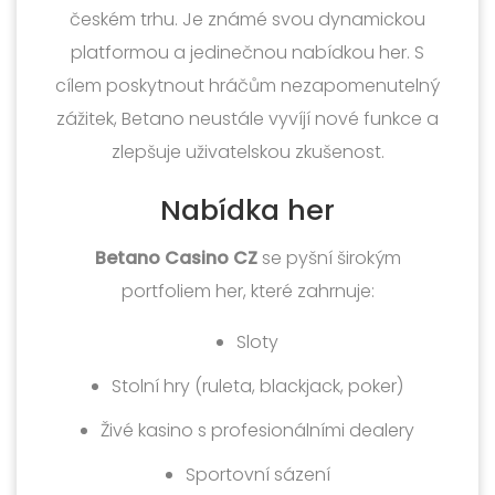
českém trhu. Je známé svou dynamickou
platformou a jedinečnou nabídkou her. S
cílem poskytnout hráčům nezapomenutelný
zážitek, Betano neustále vyvíjí nové funkce a
zlepšuje uživatelskou zkušenost.
Nabídka her
Betano Casino CZ
se pyšní širokým
portfoliem her, které zahrnuje:
Sloty
Stolní hry (ruleta, blackjack, poker)
Živé kasino s profesionálními dealery
Sportovní sázení