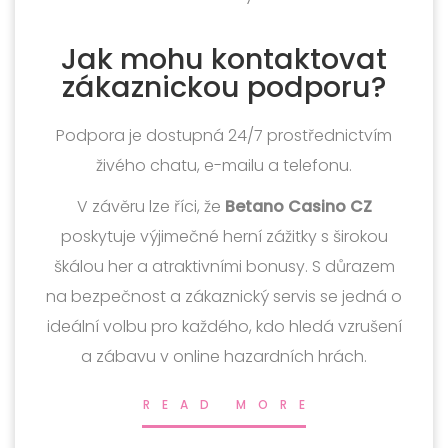
Jak mohu kontaktovat
zákaznickou podporu?
Podpora je dostupná 24/7 prostřednictvím
živého chatu, e-mailu a telefonu.
V závěru lze říci, že
Betano Casino CZ
poskytuje výjimečné herní zážitky s širokou
škálou her a atraktivními bonusy. S důrazem
na bezpečnost a zákaznický servis se jedná o
ideální volbu pro každého, kdo hledá vzrušení
a zábavu v online hazardních hrách.
READ MORE