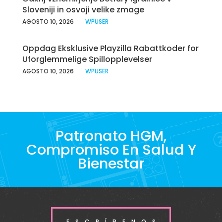
Sloveniji in osvoji velike zmage
AGOSTO 10, 2026
WPUSER
Oppdag Eksklusive Playzilla Rabattkoder for
Uforglemmelige Spillopplevelser
AGOSTO 10, 2026
WPUSER
Patronato HGM,
Compromiso En Salud Y
Bienestar
ESCRÍBENOS