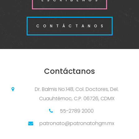
CONTÁCTANOS
Contáctanos
Dr. Balmis No.148, Col. Doctores, Del.
Cuauhtémoc, C.P. 06726, CDMX
55-2789 2000
patronato@patronatohgm.mx