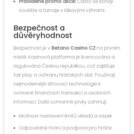
Pravidelné promo akce:
Často se konají
soutěže a turnaje s lákavými výhrami.
Bezpečnost a
důvěryhodnost
Bezpečnost je v
Betano Casino CZ
na prvním
místě. Kasinová platforma je licencována a
regulována Českou republikou, což zajišťuje
fair play a ochranu hráčských dat. Používají
nejmodernější šifrovací technologie k
ochraně finančních transakcí a osobních
informací. Další ochranné prvky zahrnují:
Možnost nastavení limitů vkladů a sázek
Odpovědné hraní a podpora pro hráče