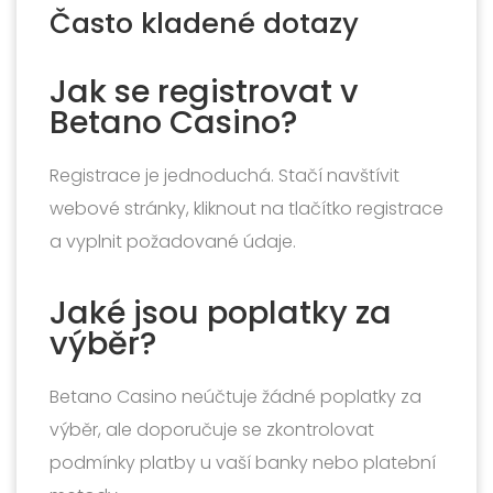
Často kladené dotazy
Jak se registrovat v
Betano Casino?
Registrace je jednoduchá. Stačí navštívit
webové stránky, kliknout na tlačítko registrace
a vyplnit požadované údaje.
Jaké jsou poplatky za
výběr?
Betano Casino neúčtuje žádné poplatky za
výběr, ale doporučuje se zkontrolovat
podmínky platby u vaší banky nebo platební