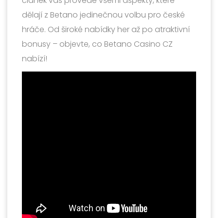
článek vás provede všemi aspekty, které
dělají z Betano jedinečnou volbu pro české
hráče. Od široké nabídky her až po atraktivní
bonusy – objevte, co Betano Casino CZ
nabízí!