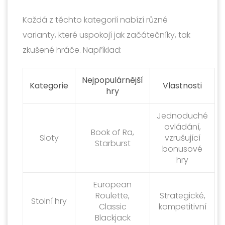
Každá z těchto kategorií nabízí různé
varianty, které uspokojí jak začátečníky, tak
zkušené hráče. Například:
Nejpopulárnější
Kategorie
Vlastnosti
hry
Jednoduché
ovládání,
Book of Ra,
Sloty
vzrušující
Starburst
bonusové
hry
European
Roulette,
Strategické,
Stolní hry
Classic
kompetitivní
Blackjack