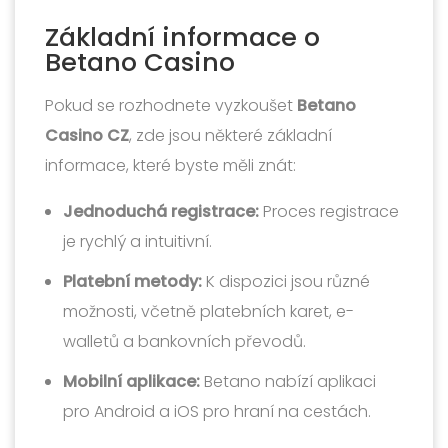
Základní informace o
Betano Casino
Pokud se rozhodnete vyzkoušet
Betano
Casino CZ
, zde jsou některé základní
informace, které byste měli znát:
Jednoduchá registrace:
Proces registrace
je rychlý a intuitivní.
Platební metody:
K dispozici jsou různé
možnosti, včetně platebních karet, e-
walletů a bankovních převodů.
Mobilní aplikace:
Betano nabízí aplikaci
pro Android a iOS pro hraní na cestách.