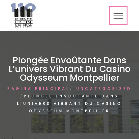
Plongée Envoûtante Dans
L’univers Vibrant Du Casino
Odysseum Montpellier
PÁGINA PRINCIPAL
UNCATEGORIZED
PLONGÉE ENVOÛTANTE DANS
L'UNIVERS VIBRANT DU CASINO
ODYSSEUM MONTPELLIER