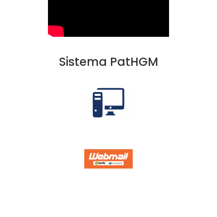
Sistema PatHGM