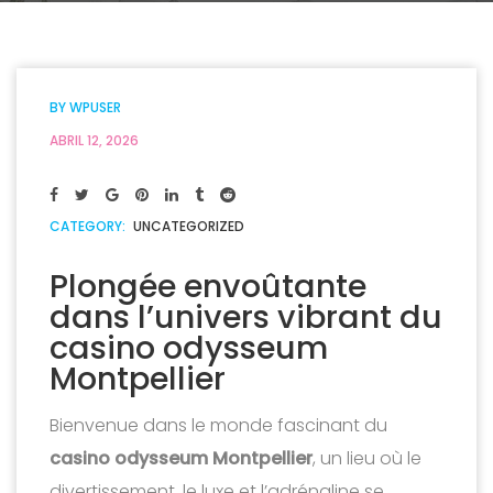
BY
WPUSER
ABRIL 12, 2026
CATEGORY:
UNCATEGORIZED
Plongée envoûtante
dans l’univers vibrant du
casino odysseum
Montpellier
Bienvenue dans le monde fascinant du
casino odysseum Montpellier
, un lieu où le
divertissement, le luxe et l’adrénaline se