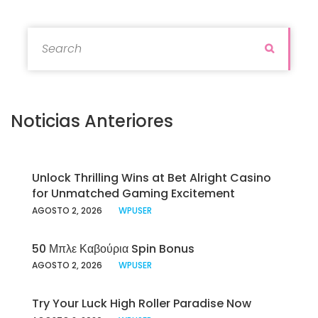
Search for:
Search
Noticias Anteriores
Unlock Thrilling Wins at Bet Alright Casino
for Unmatched Gaming Excitement
AGOSTO 2, 2026
WPUSER
50 Μπλε Καβούρια Spin Bonus
AGOSTO 2, 2026
WPUSER
Try Your Luck High Roller Paradise Now