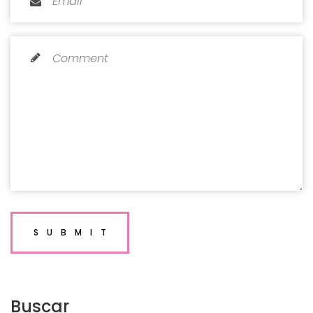
SUBMIT
Buscar