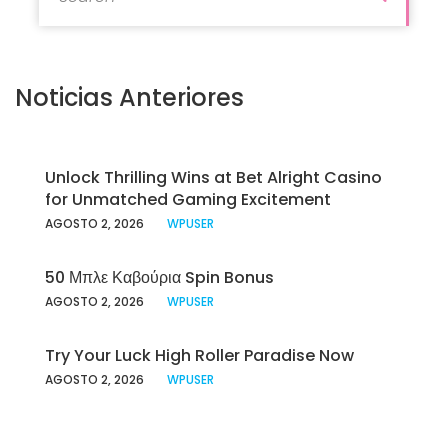
Noticias Anteriores
Unlock Thrilling Wins at Bet Alright Casino
for Unmatched Gaming Excitement
AGOSTO 2, 2026
WPUSER
50 Μπλε Καβούρια Spin Bonus
AGOSTO 2, 2026
WPUSER
Try Your Luck High Roller Paradise Now
AGOSTO 2, 2026
WPUSER