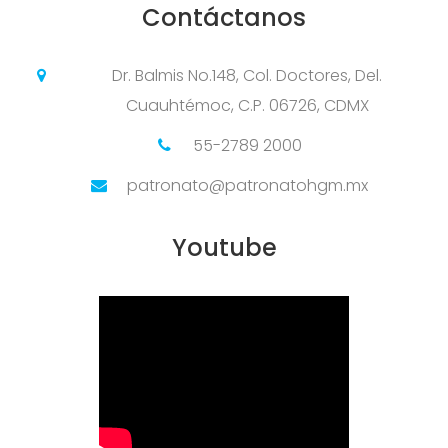
Contáctanos
Dr. Balmis No.148, Col. Doctores, Del.
Cuauhtémoc, C.P. 06726, CDMX
55-2789 2000
patronato@patronatohgm.mx
Youtube