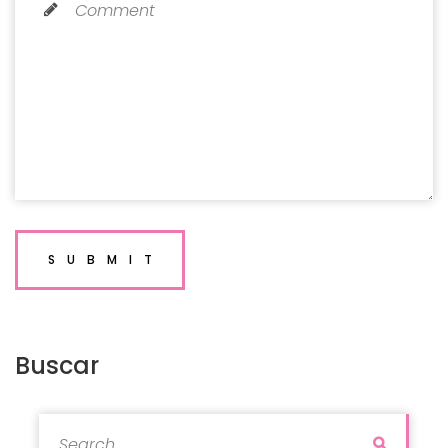
SUBMIT
Buscar
Search for:
Search