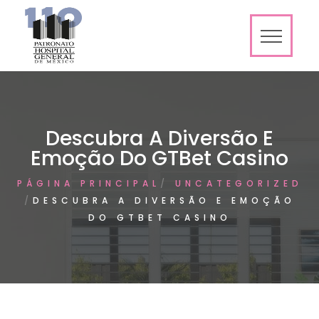
Descubra A Diversão E
Emoção Do GTBet Casino
PÁGINA PRINCIPAL
UNCATEGORIZED
DESCUBRA A DIVERSÃO E EMOÇÃO
DO GTBET CASINO