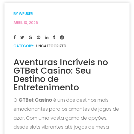
BY
WPUSER
ABRIL 10, 2026
CATEGORY:
UNCATEGORIZED
Aventuras Incríveis no
GTBet Casino: Seu
Destino de
Entretenimento
O
GTBet Casino
é um dos destinos mais
emocionantes para os amantes de jogos de
azar. Com uma vasta gama de opções,
desde slots vibrantes até jogos de mesa