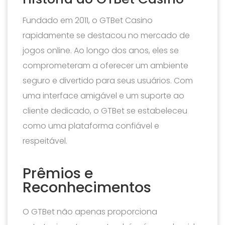
Fundado em 2011, o GTBet Casino
rapidamente se destacou no mercado de
jogos online. Ao longo dos anos, eles se
comprometeram a oferecer um ambiente
seguro e divertido para seus usuários. Com
uma interface amigável e um suporte ao
cliente dedicado, o GTBet se estabeleceu
como uma plataforma confiável e
respeitável.
Prêmios e
Reconhecimentos
O GTBet não apenas proporciona