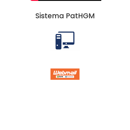
Sistema PatHGM