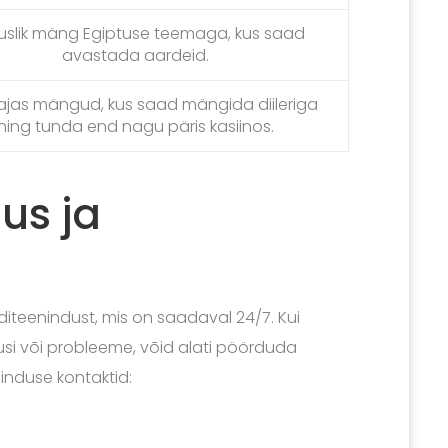
luslik mäng Egiptuse teemaga, kus saad
avastada aardeid.
ajas mängud, kus saad mängida diileriga
ning tunda end nagu päris kasiinos.
us ja
iteenindust, mis on saadaval 24/7. Kui
usi või probleeme, võid alati pöörduda
ninduse kontaktid: