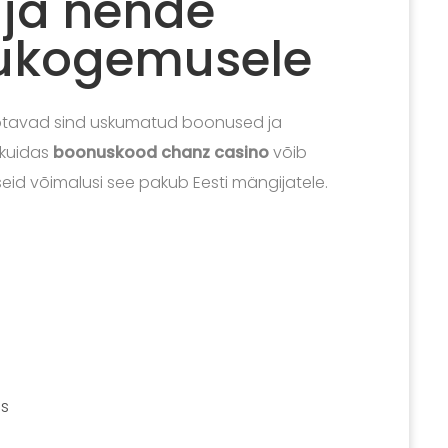
ja nende
ukogemusele
ootavad sind uskumatud boonused ja
 kuidas
boonuskood chanz casino
võib
id võimalusi see pakub Eesti mängijatele.
os