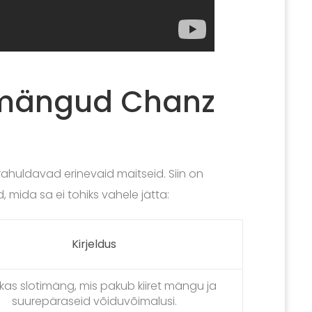
 mängud Chanz
rahuldavad erinevaid maitseid. Siin on
ida sa ei tohiks vahele jätta:
Kirjeldus
kas slotimäng, mis pakub kiiret mängu ja
suurepäraseid võiduvõimalusi.