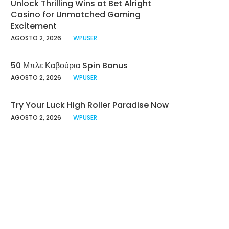
Unlock Thrilling Wins at Bet Alright
Casino for Unmatched Gaming
Excitement
AGOSTO 2, 2026
WPUSER
50 Μπλε Καβούρια Spin Bonus
AGOSTO 2, 2026
WPUSER
Try Your Luck High Roller Paradise Now
AGOSTO 2, 2026
WPUSER