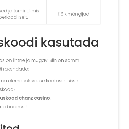
ed ja turniirid, mis
Kõik mängijad
rioodiliselt.
skoodi kasutada
s on lihtne ja mugav. Siin on samm-
i rakendada:
 oma olemasolevasse kontosse sisse.
uskood».
uskood chanz casino
.
oma boonust!
ited