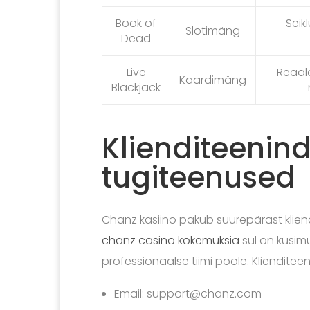
Book of
Seik
Slotimäng
Dead
Live
Reaal
Kaardimäng
Blackjack
Klienditeenind
tugiteenused
Chanz kasiino pakub suurepärast kliend
chanz casino kokemuksia
sul on küsim
professionaalse tiimi poole. Klienditee
Email: support@chanz.com