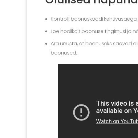
Kontrolli boonuskoodi kehtivusaega.
Loe hoolikalt boonuse tingimusi ja n
Ära unusta, et boonuseks saavad oll
boonused.