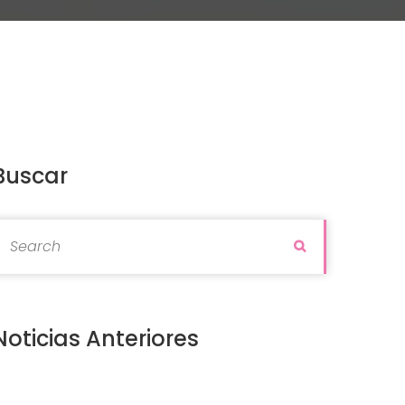
Buscar
earch for:
Search
Noticias Anteriores