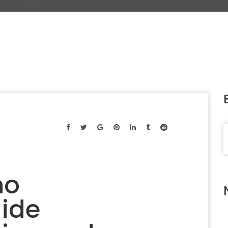
S
no
ide