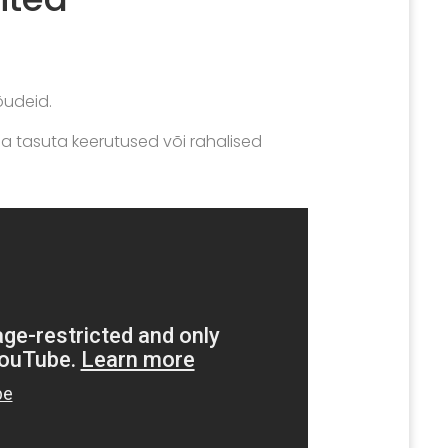
õudeid.
a tasuta keerutused või rahalised