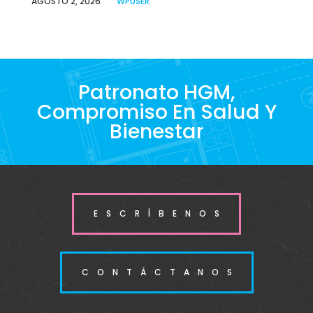
AGOSTO 2, 2026
WPUSER
Patronato HGM,
Compromiso En Salud Y
Bienestar
ESCRÍBENOS
CONTÁCTANOS