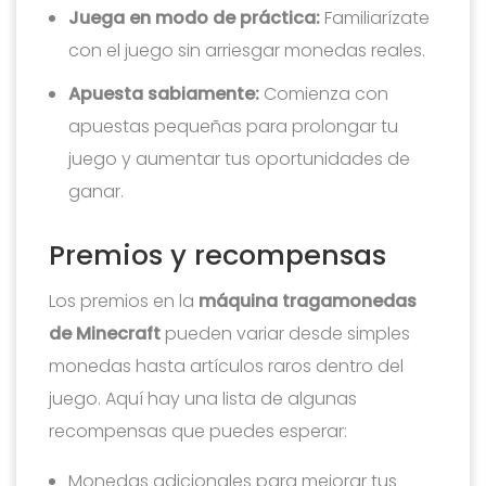
Juega en modo de práctica:
Familiarízate
con el juego sin arriesgar monedas reales.
Apuesta sabiamente:
Comienza con
apuestas pequeñas para prolongar tu
juego y aumentar tus oportunidades de
ganar.
Premios y recompensas
Los premios en la
máquina tragamonedas
de Minecraft
pueden variar desde simples
monedas hasta artículos raros dentro del
juego. Aquí hay una lista de algunas
recompensas que puedes esperar:
Monedas adicionales para mejorar tus