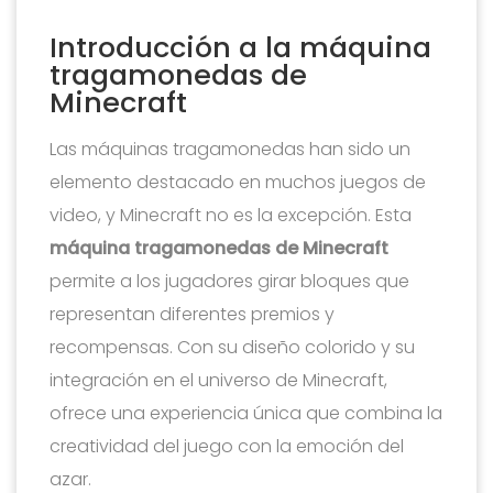
Introducción a la máquina
tragamonedas de
Minecraft
Las máquinas tragamonedas han sido un
elemento destacado en muchos juegos de
video, y Minecraft no es la excepción. Esta
máquina tragamonedas de Minecraft
permite a los jugadores girar bloques que
representan diferentes premios y
recompensas. Con su diseño colorido y su
integración en el universo de Minecraft,
ofrece una experiencia única que combina la
creatividad del juego con la emoción del
azar.