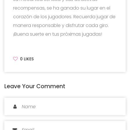
recompensas, se ha ganado su lugar en el
corazón de los jugadores. Recuerda jugar de
manera responsable y disfrutar cada giro.
¡Buena suerte en tus próximas jugadas!
0
LIKES
Leave Your Comment