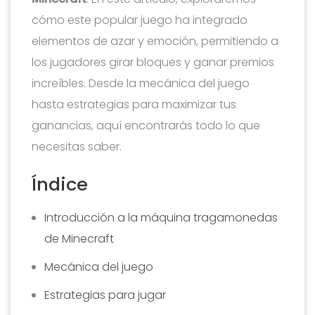
cómo este popular juego ha integrado
elementos de azar y emoción, permitiendo a
los jugadores girar bloques y ganar premios
increíbles. Desde la mecánica del juego
hasta estrategias para maximizar tus
ganancias, aquí encontrarás todo lo que
necesitas saber.
Índice
Introducción a la máquina tragamonedas
de Minecraft
Mecánica del juego
Estrategias para jugar