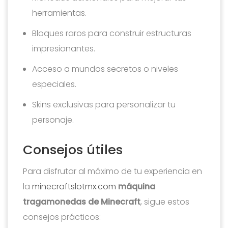
herramientas.
Bloques raros para construir estructuras
impresionantes.
Acceso a mundos secretos o niveles
especiales.
Skins exclusivas para personalizar tu
personaje.
Consejos útiles
Para disfrutar al máximo de tu experiencia en
la
minecraftslotmx.com
máquina
tragamonedas de Minecraft
, sigue estos
consejos prácticos: