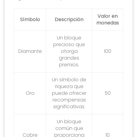
Valor en
Símbolo
Descripción
monedas
Un bloque
precioso que
Diamante
otorga
100
grandes
premios.
Un símbolo de
riqueza que
Oro
puede ofrecer
50
recompensas
significativas.
Un bloque
común que
Cobre
proporciona
10