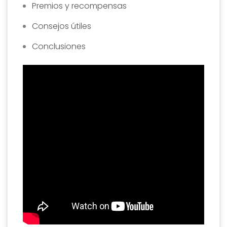
Premios y recompensas
Consejos útiles
Conclusiones