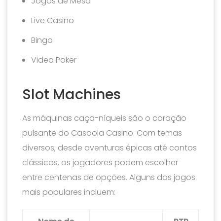
Jogos de Mesa
Live Casino
Bingo
Video Poker
Slot Machines
As máquinas caça-níqueis são o coração
pulsante do Casoola Casino. Com temas
diversos, desde aventuras épicas até contos
clássicos, os jogadores podem escolher
entre centenas de opções. Alguns dos jogos
mais populares incluem: