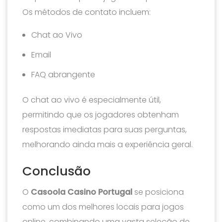
Os métodos de contato incluem:
Chat ao Vivo
Email
FAQ abrangente
O chat ao vivo é especialmente útil,
permitindo que os jogadores obtenham
respostas imediatas para suas perguntas,
melhorando ainda mais a experiência geral.
Conclusão
O
Casoola Casino Portugal
se posiciona
como um dos melhores locais para jogos
online, combinando uma vasta seleção de