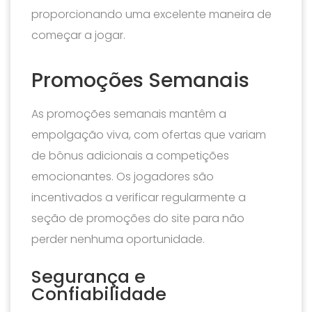
proporcionando uma excelente maneira de
começar a jogar.
Promoções Semanais
As promoções semanais mantêm a
empolgação viva, com ofertas que variam
de bônus adicionais a competições
emocionantes. Os jogadores são
incentivados a verificar regularmente a
seção de promoções do site para não
perder nenhuma oportunidade.
Segurança e
Confiabilidade