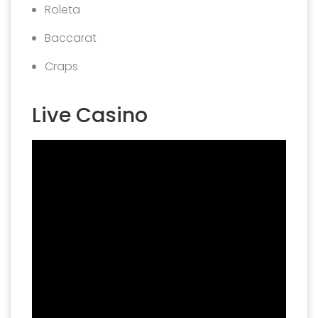
Roleta
Baccarat
Craps
Live Casino