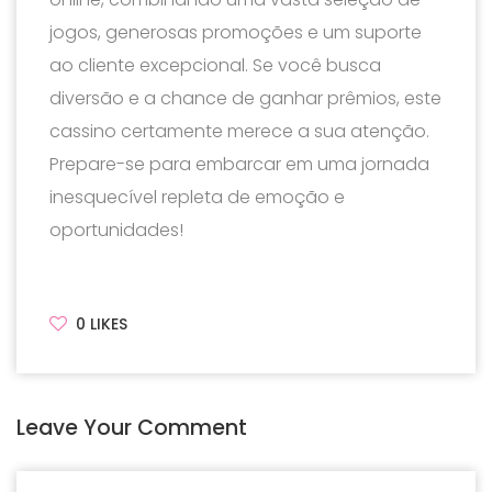
jogos, generosas promoções e um suporte
ao cliente excepcional. Se você busca
diversão e a chance de ganhar prêmios, este
cassino certamente merece a sua atenção.
Prepare-se para embarcar em uma jornada
inesquecível repleta de emoção e
oportunidades!
0
LIKES
Leave Your Comment