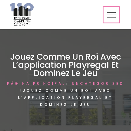
Jouez Comme Un Roi Avec
L’application Playregal Et
Dominez Le Jeu
PÁGINA PRINCIPAL
UNCATEGORIZED
JOUEZ COMME UN ROI AVEC
L'APPLICATION PLAYREGAL ET
DOMINEZ LE JEU