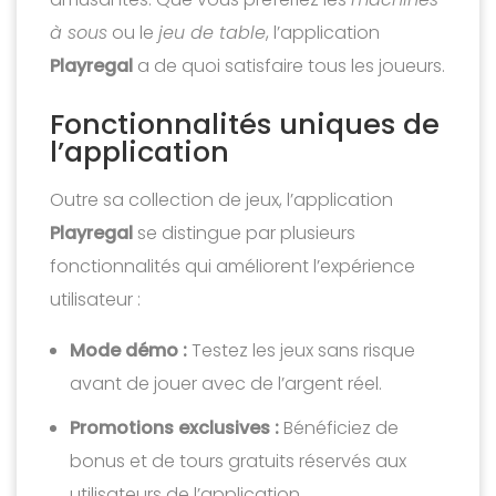
à sous
ou le
jeu de table
, l’application
Playregal
a de quoi satisfaire tous les joueurs.
Fonctionnalités uniques de
l’application
Outre sa collection de jeux, l’application
Playregal
se distingue par plusieurs
fonctionnalités qui améliorent l’expérience
utilisateur :
Mode démo :
Testez les jeux sans risque
avant de jouer avec de l’argent réel.
Promotions exclusives :
Bénéficiez de
bonus et de tours gratuits réservés aux
utilisateurs de l’application.