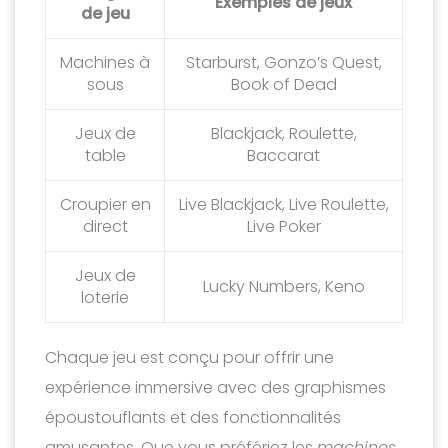
Exemples de jeux
de jeu
Machines à
Starburst, Gonzo’s Quest,
sous
Book of Dead
Jeux de
Blackjack, Roulette,
table
Baccarat
Croupier en
Live Blackjack, Live Roulette,
direct
Live Poker
Jeux de
Lucky Numbers, Keno
loterie
Chaque jeu est conçu pour offrir une
expérience immersive avec des graphismes
époustouflants et des fonctionnalités
amusantes. Que vous préfériez les
machines