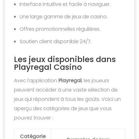
Interface intuitive et facile à naviguer.
Une large gamme de jeux de casino.
Offres promotionnelles régulières.
Soutien client disponible 24/7.
Les jeux disponibles dans
Playregal Casino
Avec l’application
Playregal
, les joueurs
peuvent accéder à une vaste sélection de
jeux qui répondent à tous les goûts. Voici un
aperçu des catégories de jeux que vous
pouvez trouver :
Catégorie