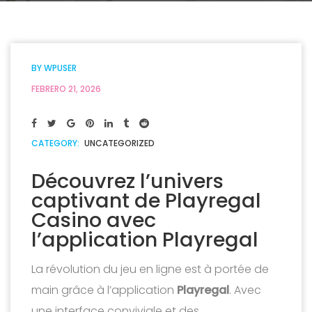
BY
WPUSER
FEBRERO 21, 2026
CATEGORY:
UNCATEGORIZED
Découvrez l’univers
captivant de Playregal
Casino avec
l’application Playregal
La révolution du jeu en ligne est à portée de
main grâce à l’application
Playregal
. Avec
une interface conviviale et des