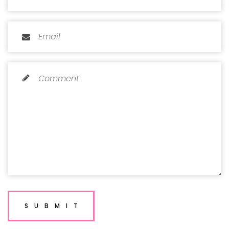
SUBMIT