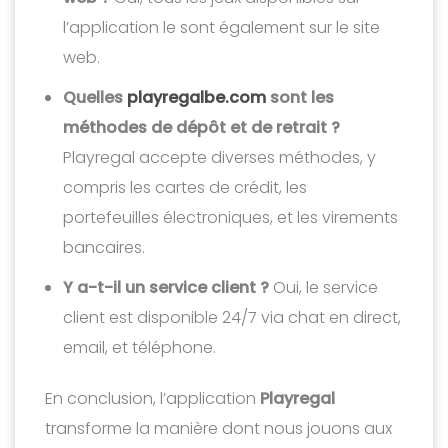
l’application le sont également sur le site
web.
Quelles
playregalbe.com
sont les
méthodes de dépôt et de retrait ?
Playregal accepte diverses méthodes, y
compris les cartes de crédit, les
portefeuilles électroniques, et les virements
bancaires.
Y a-t-il un service client ?
Oui, le service
client est disponible 24/7 via chat en direct,
email, et téléphone.
En conclusion, l’application
Playregal
transforme la manière dont nous jouons aux