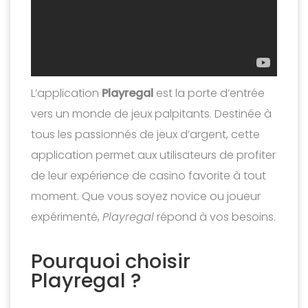
L’application
Playregal
est la porte d’entrée
vers un monde de jeux palpitants. Destinée à
tous les passionnés de jeux d’argent, cette
application permet aux utilisateurs de profiter
de leur expérience de casino favorite à tout
moment. Que vous soyez novice ou joueur
expérimenté,
Playregal
répond à vos besoins.
Pourquoi choisir
Playregal ?