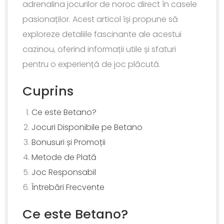
adrenalina jocurilor de noroc direct în casele
pasionaților. Acest articol își propune să
exploreze detaliile fascinante ale acestui
cazinou, oferind informații utile și sfaturi
pentru o experiență de joc plăcută.
Cuprins
Ce este Betano?
Jocuri Disponibile pe Betano
Bonusuri și Promoții
Metode de Plată
Joc Responsabil
Întrebări Frecvente
Ce este Betano?