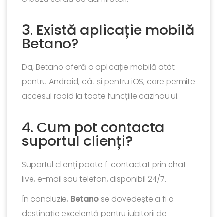
3. Există aplicație mobilă
Betano?
Da, Betano oferă o aplicație mobilă atât
pentru Android, cât și pentru iOS, care permite
accesul rapid la toate funcțiile cazinoului.
4. Cum pot contacta
suportul clienți?
Suportul clienți poate fi contactat prin chat
live, e-mail sau telefon, disponibil 24/7.
În concluzie,
Betano
se dovedește a fi o
destinație excelentă pentru iubitorii de