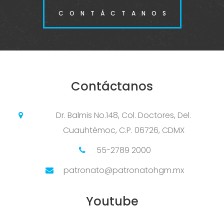
CONTÁCTANOS
Contáctanos
Dr. Balmis No.148, Col. Doctores, Del.
Cuauhtémoc, C.P. 06726, CDMX
55-2789 2000
patronato@patronatohgm.mx
Youtube