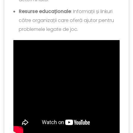
Resurse educaționale
: Informații și linkuri
către organizații care oferă ajutor pentru
problemele legate de joc.