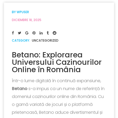
BY
WPUSER
DICIEMBRE 18, 2025
CATEGORY:
UNCATEGORIZED
Betano: Explorarea
Universului Cazinourilor
Online în România
Într-o lume digitală în continuă expansiune,
Betano
s-a impus ca un nume de referință în
domeniul cazinourilor online din România. Cu
o gamă variată de jocuri și o platformă
prietenoasă, Betano aduce divertismentul și