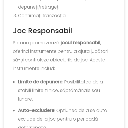
depuneți/retrageți.
Confirmați tranzacția.
Joc Responsabil
Betano promovează
jocul responsabil
,
oferind instrumente pentru a ajuta jucătorii
să-și controleze obiceiurile de joc. Aceste
instrumente includ:
Limite de depunere
: Posibilitatea de a
stabili limite zilnice, săptămânale sau
lunare.
Auto-excludere
: Opțiunea de a se auto-
exclude de la joc pentru o perioadă
determinată.