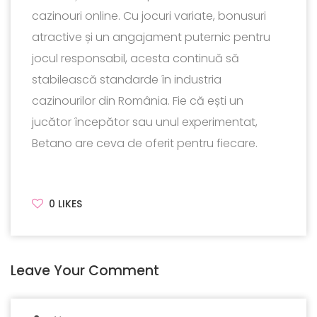
cazinouri online. Cu jocuri variate, bonusuri
atractive și un angajament puternic pentru
jocul responsabil, acesta continuă să
stabilească standarde în industria
cazinourilor din România. Fie că ești un
jucător începător sau unul experimentat,
Betano are ceva de oferit pentru fiecare.
0
LIKES
Leave Your Comment