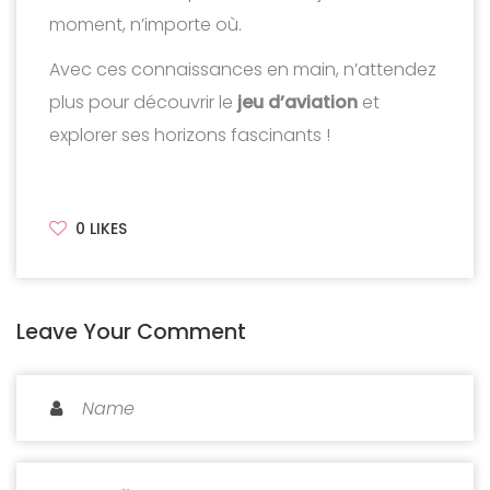
moment, n’importe où.
Avec ces connaissances en main, n’attendez
plus pour découvrir le
jeu d’aviation
et
explorer ses horizons fascinants !
0
LIKES
Leave Your Comment