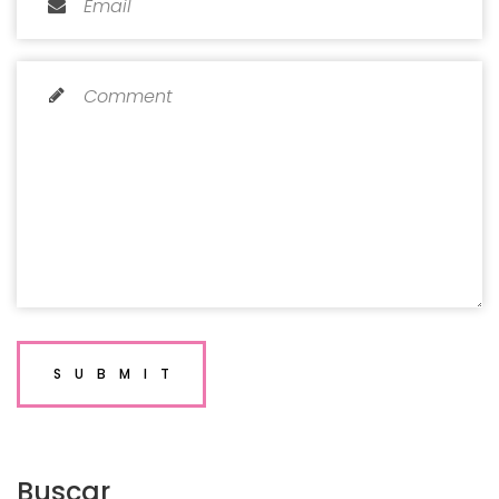
SUBMIT
Buscar