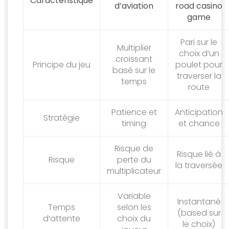
Caractéristique
d’aviation
road casino
game
Pari sur le
Multiplier
choix d’un
croissant
Principe du jeu
poulet pour
basé sur le
traverser la
temps
route
Patience et
Anticipation
Stratégie
timing
et chance
Risque de
Risque lié à
Risque
perte du
la traversée
multiplicateur
Variable
Instantané
Temps
selon les
(based sur
d’attente
choix du
le choix)