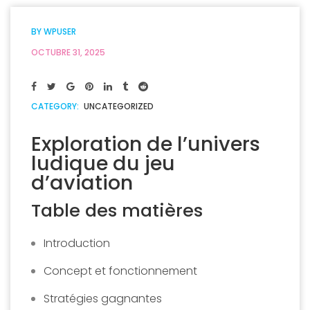
BY
WPUSER
OCTUBRE 31, 2025
CATEGORY:
UNCATEGORIZED
Exploration de l’univers
ludique du jeu
d’aviation
Table des matières
Introduction
Concept et fonctionnement
Stratégies gagnantes