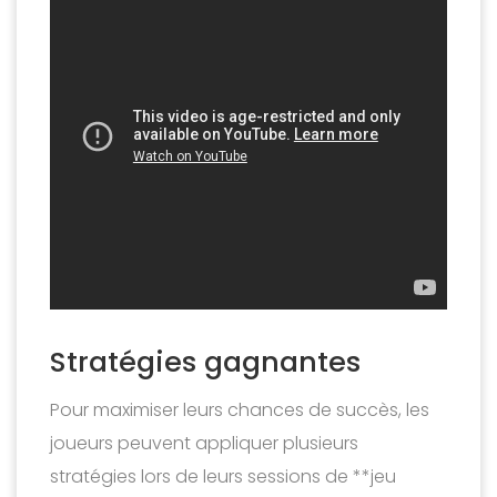
Stratégies gagnantes
Pour maximiser leurs chances de succès, les
joueurs peuvent appliquer plusieurs
stratégies lors de leurs sessions de **jeu