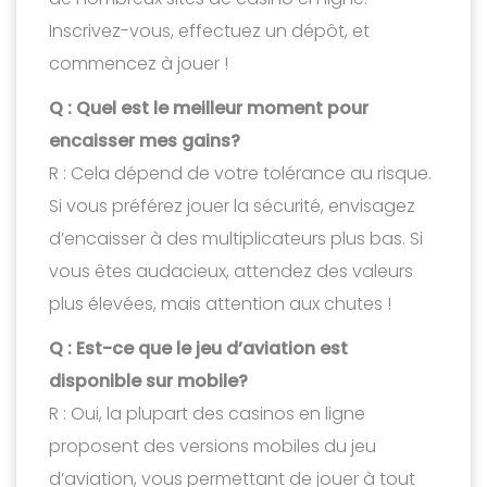
Inscrivez-vous, effectuez un dépôt, et
commencez à jouer !
Q : Quel est le meilleur moment pour
encaisser mes gains?
R : Cela dépend de votre tolérance au risque.
Si vous préférez jouer la sécurité, envisagez
d’encaisser à des multiplicateurs plus bas. Si
vous êtes audacieux, attendez des valeurs
plus élevées, mais attention aux chutes !
Q : Est-ce que le jeu d’aviation est
disponible sur mobile?
R : Oui, la plupart des casinos en ligne
proposent des versions mobiles du jeu
d’aviation, vous permettant de jouer à tout