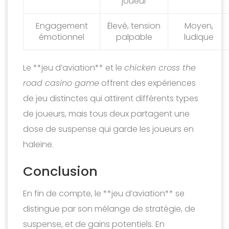
joueur
Engagement
Élevé, tension
Moyen,
émotionnel
palpable
ludique
Le **jeu d’aviation** et le
chicken cross the
road casino game
offrent des expériences
de jeu distinctes qui attirent différents types
de joueurs, mais tous deux partagent une
dose de suspense qui garde les joueurs en
haleine.
Conclusion
En fin de compte, le **jeu d’aviation** se
distingue par son mélange de stratégie, de
suspense, et de gains potentiels. En