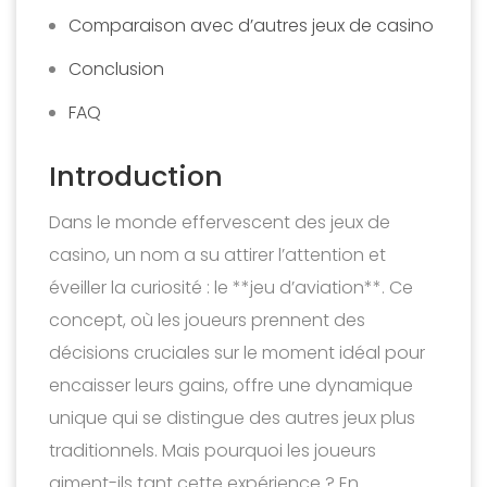
Comparaison avec d’autres jeux de casino
Conclusion
FAQ
Introduction
Dans le monde effervescent des jeux de
casino, un nom a su attirer l’attention et
éveiller la curiosité : le **jeu d’aviation**. Ce
concept, où les joueurs prennent des
décisions cruciales sur le moment idéal pour
encaisser leurs gains, offre une dynamique
unique qui se distingue des autres jeux plus
traditionnels. Mais pourquoi les joueurs
aiment-ils tant cette expérience ? En