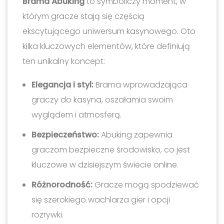
Brama Abuking
to symboliczy moment, w
którym gracze stają się częścią
ekscytującego uniwersum kasynowego. Oto
kilka kluczowych elementów, które definiują
ten unikalny koncept:
Elegancja i styl:
Brama wprowadzająca
graczy do kasyna, oszałamia swoim
wyglądem i atmosferą.
Bezpieczeństwo:
Abuking zapewnia
graczom bezpieczne środowisko, co jest
kluczowe w dzisiejszym świecie online.
Różnorodność:
Gracze mogą spodziewać
się szerokiego wachlarza gier i opcji
rozrywki.