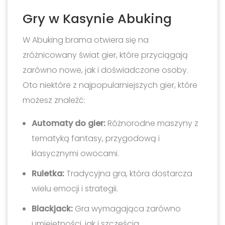
Gry w Kasynie Abuking
W Abuking brama otwiera się na
zróżnicowany świat gier, które przyciągają
zarówno nowe, jak i doświadczone osoby.
Oto niektóre z najpopularniejszych gier, które
możesz znaleźć:
Automaty do gier:
Różnorodne maszyny z
tematyką fantasy, przygodową i
klasycznymi owocami.
Ruletka:
Tradycyjna gra, która dostarcza
wielu emocji i strategii.
Blackjack:
Gra wymagająca zarówno
umiejętności, jak i szczęścia.