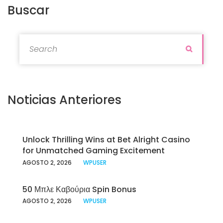
Buscar
Search for:
Search
Noticias Anteriores
Unlock Thrilling Wins at Bet Alright Casino
for Unmatched Gaming Excitement
AGOSTO 2, 2026
WPUSER
50 Μπλε Καβούρια Spin Bonus
AGOSTO 2, 2026
WPUSER