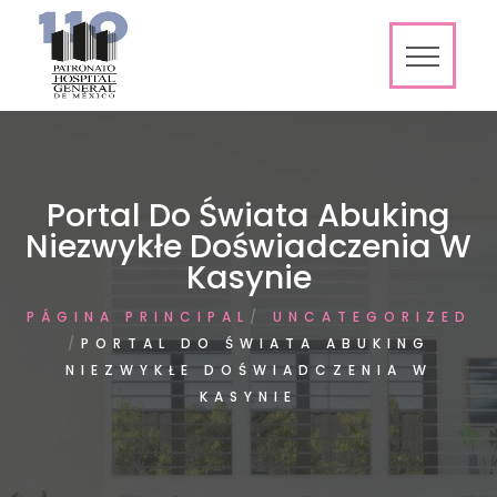
Portal Do Świata Abuking
Niezwykłe Doświadczenia W
Kasynie
PÁGINA PRINCIPAL
UNCATEGORIZED
PORTAL DO ŚWIATA ABUKING
NIEZWYKŁE DOŚWIADCZENIA W
KASYNIE