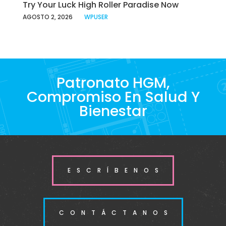
Try Your Luck High Roller Paradise Now
AGOSTO 2, 2026
WPUSER
Patronato HGM,
Compromiso En Salud Y
Bienestar
ESCRÍBENOS
CONTÁCTANOS