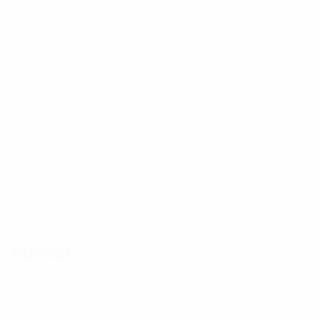
Zebet tiene algo especial reservado para ti.
No esperes más para unirte a la comunidad
de Zebet. Regístrate hoy y comienza a
disfrutar de todas las ventajas que esta
emocionante plataforma tiene para ofrecer.
¡Te esperamos en la mesa de juego!
READ MORE
Buscar
Search for:
Search