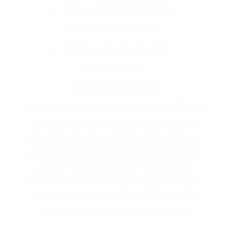
Juegos disponibles en Zebet
Bonos y promociones
Métodos de pago en Zebet
Conclusiones
Introducción
En el vasto universo del juego en línea,
Zebet
se destaca como una de las plataformas
más innovadoras y emocionantes. Con un
diseño atractivo y una amplia variedad de
juegos, Zebet ofrece a sus usuarios una
experiencia única. Un aspecto que no debes
pasar por alto es el
código promocional
zebet
, que puede abrirte las puertas a