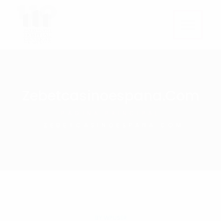
Zebetcasinoespana.com
PÁGINA PRINCIPAL
ZEBETCASINOESPANA.COM
BY
WPUSER