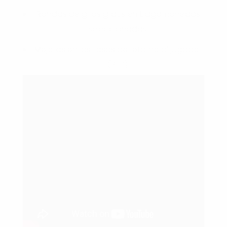
Rondas de giros gratis en tragamonedas
seleccionadas.
Mejoras en las tasas de retorno al jugador
(RTP).