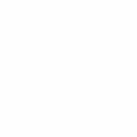
bonificaciones
especiales y jackpots
progresivos.
Clásicos como el
blackjack, ruleta y
Juegos de
póker, con diferentes
mesa
variantes para
disfrutar.
Apuesta en tus
deportes favoritos,
Apuestas
desde fútbol hasta
deportivas
eSports, con cuotas
zebet
competitivas.
Interacción en tiempo
real con crupieres
Casinós en vivo
profesionales para
una experiencia