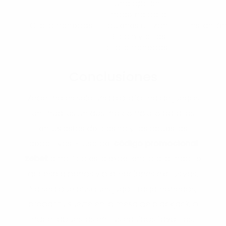
Una opción
moderna para
Criptomonedas
quienes utilizan
Instantá
Bitcoin y otras
criptomonedas.
Conclusiones
Zebet no es solo una plataforma de juegos
en línea; es un destino completo para los
entusiastas del casino y las apuestas
deportivas. El uso del
código promocional
zebet
amplifica esta experiencia al brindarte
acceso a bonos y promociones exclusivas.
Ya sea que busques jugar tragamonedas,
probar tu suerte en la mesa de blackjack, o
hacer apuestas en tus equipos favoritos,