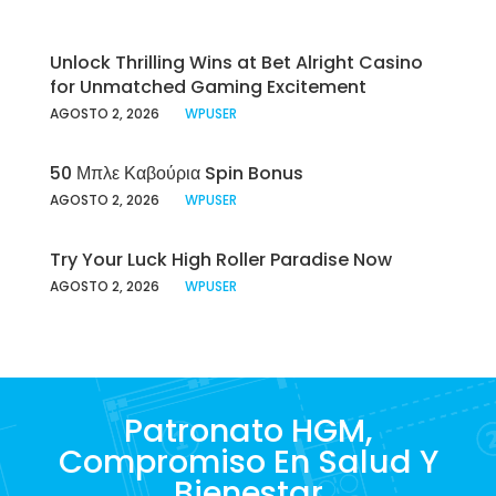
Unlock Thrilling Wins at Bet Alright Casino
for Unmatched Gaming Excitement
AGOSTO 2, 2026
WPUSER
50 Μπλε Καβούρια Spin Bonus
AGOSTO 2, 2026
WPUSER
Try Your Luck High Roller Paradise Now
AGOSTO 2, 2026
WPUSER
Patronato HGM,
Compromiso En Salud Y
Bienestar