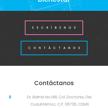
ESCRÍBENOS
CONTÁCTANOS
Contáctanos
Dr. Balmis No.148, Col. Doctores, Del.
Cuauhtémoc, C.P. 06726, CDMX