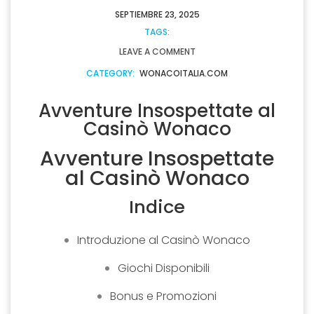
SEPTIEMBRE 23, 2025
TAGS:
LEAVE A COMMENT
CATEGORY:
WONACOITALIA.COM
Avventure Insospettate al
Casinò Wonaco
Avventure Insospettate
al Casinò Wonaco
Indice
Introduzione al Casinò Wonaco
Giochi Disponibili
Bonus e Promozioni