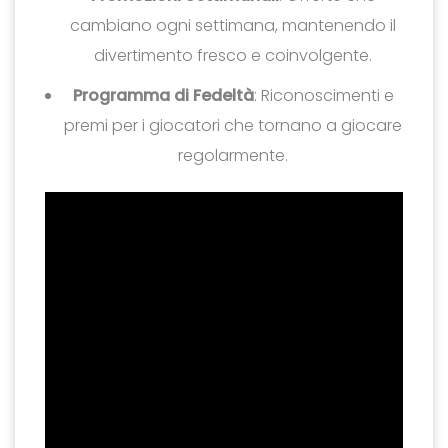
cambiano ogni settimana, mantenendo il
divertimento fresco e coinvolgente.
Programma di Fedeltà
: Riconoscimenti e
premi per i giocatori che tornano a giocare
regolarmente.