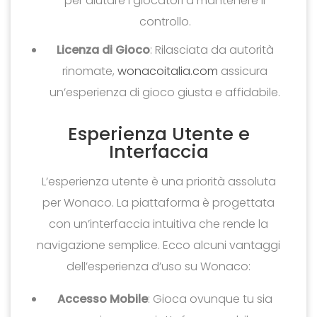
per aiutare i giocatori a mantenere il
controllo.
Licenza di Gioco
: Rilasciata da autorità
rinomate,
wonacoitalia.com
assicura
un’esperienza di gioco giusta e affidabile.
Esperienza Utente e
Interfaccia
L’esperienza utente è una priorità assoluta
per Wonaco. La piattaforma è progettata
con un’interfaccia intuitiva che rende la
navigazione semplice. Ecco alcuni vantaggi
dell’esperienza d’uso su Wonaco:
Accesso Mobile
: Gioca ovunque tu sia