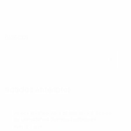
Buscar
Search for:
Search
Noticias Anteriores
Unlock Thrilling Wins at Bet Alright Casino
for Unmatched Gaming Excitement
AGOSTO 2, 2026
WPUSER