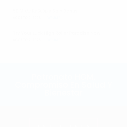
50 Μπλε Καβούρια Spin Bonus
AGOSTO 2, 2026
WPUSER
Try Your Luck High Roller Paradise Now
AGOSTO 2, 2026
WPUSER
Patronato HGM,
Compromiso En Salud Y
Bienestar
ESCRÍBENOS