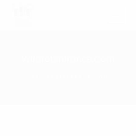
Wildrobinfrance.com
PÁGINA PRINCIPAL
WILDROBINFRANCE.COM
BY
WPUSER