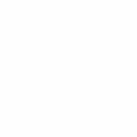
Jeux Proposés
Bonus et Promotions
Sécurité et Fiabilité
Avis des Joueurs
Conclusion
Introduction
Dans le monde des jeux d’argent en ligne,
wildrobin
se démarque comme une
destination de choix pour les passionnés de
casino. Avec un design captivant et une
multitude d’options de divertissement, cet
établissement virtuel est en pleine expansion,