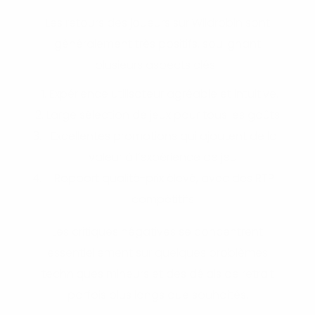
Les retours des joueurs sur Wildrobin sont
généralement très positifs, soulignant
plusieurs aspects clés :
Expérience utilisateur agréable et intuitive.
Large sélection de jeux pour tous les goûts.
Excellentes promotions qui ajoutent de la
valeur à l’expérience de jeu.
Rapport qualité-prix élevé, avec des RTP
compétitifs.
Les critiques négatives se concentrent
essentiellement sur quelques problèmes
techniques mineurs et des délais de retrait
parfois plus longs que souhaités.