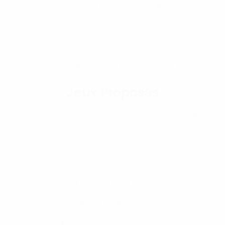
mythes, permettant aux joueurs de s’évader
dans un monde féerique. Que vous soyez un
amateur de machines à sous ou un fan de
jeux de table, Wildrobin propose quelque
chose de captivant pour chacun.
Jeux Proposés
Wildrobin Casino offre une vaste gamme de
jeux, parfaitement classés pour faciliter
l’accès des joueurs. Voici un aperçu des
principales catégories de jeux disponibles :
Machines à sous
Jeux de table
Jeux de cartes en direct