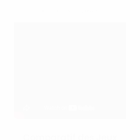
Jackpots progressifs
Comparatif des Jeux