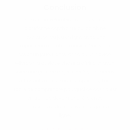
Conclusion
En somme,
wildrobin
casino est une
plateforme captivante qui combine
l’excitation du jeu en ligne avec une
expérience utilisateur exquise. Que vous
soyez un joueur chevronné ou un novice,
Wildrobin a quelque chose à offrir à chacun.
Avec une gamme de jeux variée, des bonus
attrayants et une sécurité optimale, il est
facile de comprendre pourquoi ce casino est
en train de devenir une référence
incontournable dans l’univers des jeux en
ligne.
READ MORE