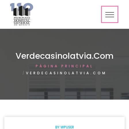
Verdecasinolatvia.com
PÁGINA PRINCIPAL
VERDECASINOLATVIA.COM
BY
WPUSER