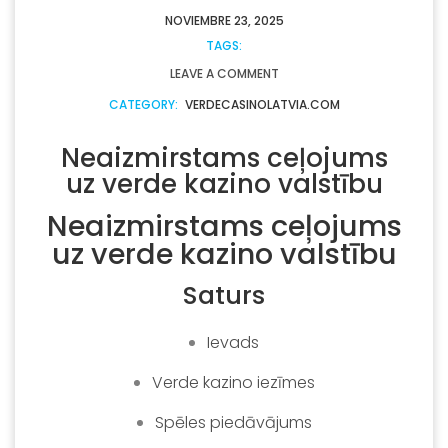
NOVIEMBRE 23, 2025
TAGS:
LEAVE A COMMENT
CATEGORY:
VERDECASINOLATVIA.COM
Neaizmirstams ceļojums
uz verde kazino valstību
Neaizmirstams ceļojums
uz verde kazino valstību
Saturs
Ievads
Verde kazino iezīmes
Spēles piedāvājums