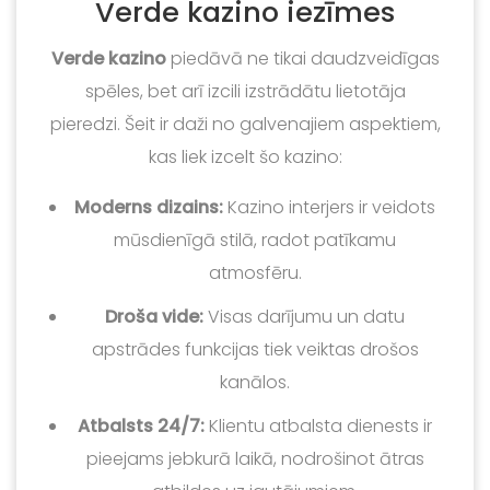
Verde kazino iezīmes
Verde kazino
piedāvā ne tikai daudzveidīgas
spēles, bet arī izcili izstrādātu lietotāja
pieredzi. Šeit ir daži no galvenajiem aspektiem,
kas liek izcelt šo kazino:
Moderns dizains:
Kazino interjers ir veidots
mūsdienīgā stilā, radot patīkamu
atmosfēru.
Droša vide:
Visas darījumu un datu
apstrādes funkcijas tiek veiktas drošos
kanālos.
Atbalsts 24/7:
Klientu atbalsta dienests ir
pieejams jebkurā laikā, nodrošinot ātras