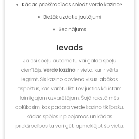
Kādas priekšrocības sniedz verde kazino?
Biežāk uzdotie jautājumi
Secinājums
Ievads
Ja esi spēļu automātu vai galda spēļu
cienītājs,
verde kazino
ir vieta, kur ir vērts
iegrimt. Šis kazino apvieno visus labākos
aspektus, kas varētu likt Tev justies kā īstam
laimīgajam uzvarētājam. Šajā rakstā mēs
aplūkosim, kas padara verde kazino tik īpašu,
kādas spēles ir pieejamas un kādas
priekšrocības tu vari gūt, apmeklējot šo vietu.