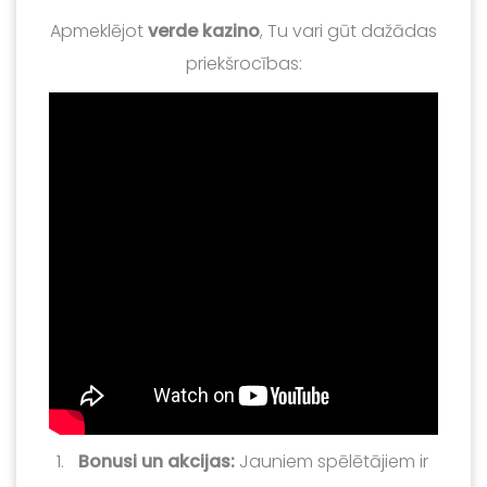
Apmeklējot
verde kazino
, Tu vari gūt dažādas
priekšrocības:
Bonusi un akcijas:
Jauniem spēlētājiem ir