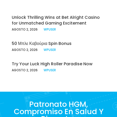
Unlock Thrilling Wins at Bet Alright Casino
for Unmatched Gaming Excitement
AGOSTO 2, 2026
WPUSER
50 Μπλε Καβούρια Spin Bonus
AGOSTO 2, 2026
WPUSER
Try Your Luck High Roller Paradise Now
AGOSTO 2, 2026
WPUSER
Patronato HGM,
Compromiso En Salud Y