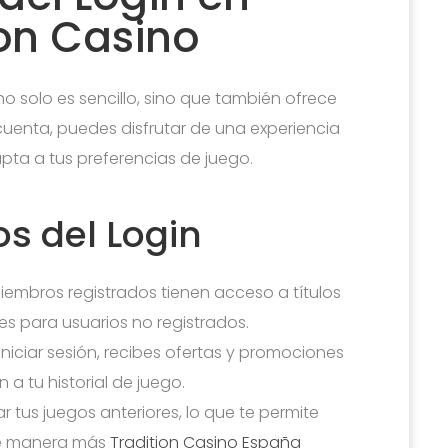
ion Casino
o solo es sencillo, sino que también ofrece
 cuenta, puedes disfrutar de una experiencia
ta a tus preferencias de juego.
os del Login
iembros registrados tienen acceso a títulos
es para usuarios no registrados.
iniciar sesión, recibes ofertas y promociones
a tu historial de juego.
r tus juegos anteriores, lo que te permite
 de manera más
Tradition Casino España