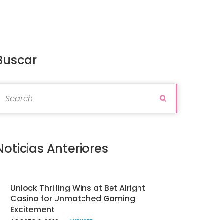
Buscar
earch for:
Search
Noticias Anteriores
Unlock Thrilling Wins at Bet Alright
Casino for Unmatched Gaming
Excitement