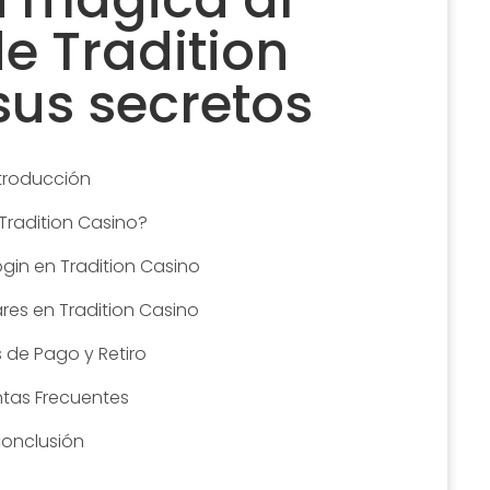
 Tradition
sus secretos
troducción
Tradition Casino?
ogin en Tradition Casino
res en Tradition Casino
de Pago y Retiro
tas Frecuentes
onclusión