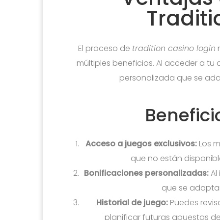
Tradit
El proceso de
tradition casino login
n
múltiples beneficios. Al acceder a tu
personalizada que se adap
Benefici
Acceso a juegos exclusivos:
Los m
que no están disponibl
Bonificaciones personalizadas:
Al 
que se adaptan 
Historial de juego:
Puedes revisa
planificar futuras apuestas