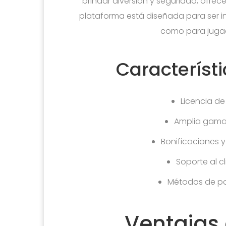
brindar diversión y seguridad, ofrec
plataforma está diseñada para ser in
como para juga
Característi
Licencia de
Amplia gama 
Bonificaciones 
Soporte al cl
Métodos de pa
Ventajas 