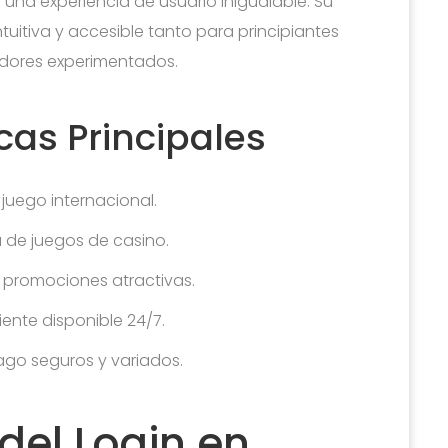
e una experiencia de usuario inigualable. Su
tuitiva y accesible tanto para principiantes
dores experimentados.
cas Principales
 juego internacional.
de juegos de casino.
y promociones atractivas.
iente disponible 24/7.
go seguros y variados.
del Login en