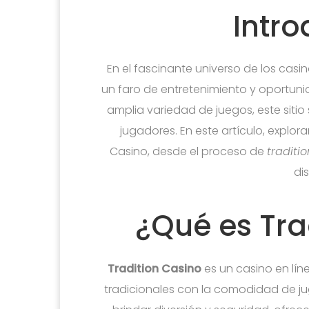
Intr
En el fascinante universo de los casin
un faro de entretenimiento y oportuni
amplia variedad de juegos, este siti
jugadores. En este artículo, explor
Casino, desde el proceso de
traditi
di
¿Qué es Tra
Tradition Casino
es un casino en lín
tradicionales con la comodidad de ju