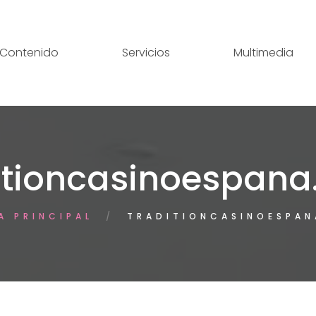
Contenido
Servicios
Multimedia
itioncasinoespan
A PRINCIPAL
TRADITIONCASINOESPA