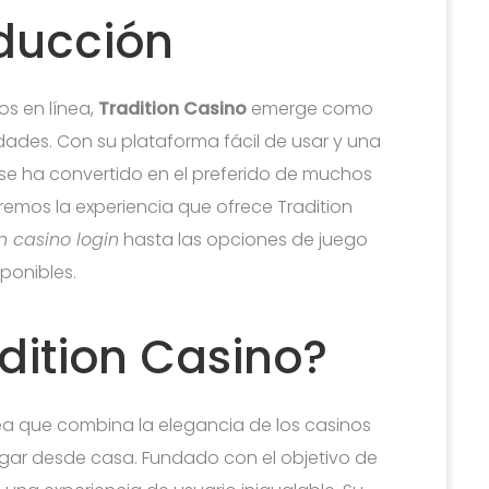
oducción
os en línea,
Tradition Casino
emerge como
dades. Con su plataforma fácil de usar y una
o se ha convertido en el preferido de muchos
aremos la experiencia que ofrece Tradition
on casino login
hasta las opciones de juego
sponibles.
dition Casino?
ea que combina la elegancia de los casinos
gar desde casa. Fundado con el objetivo de