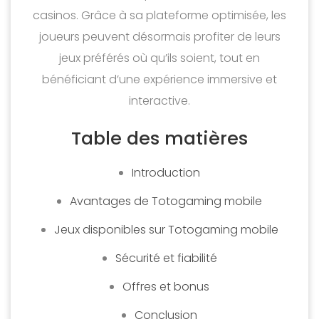
casinos. Grâce à sa plateforme optimisée, les
joueurs peuvent désormais profiter de leurs
jeux préférés où qu’ils soient, tout en
bénéficiant d’une expérience immersive et
interactive.
Table des matières
Introduction
Avantages de Totogaming mobile
Jeux disponibles sur Totogaming mobile
Sécurité et fiabilité
Offres et bonus
Conclusion