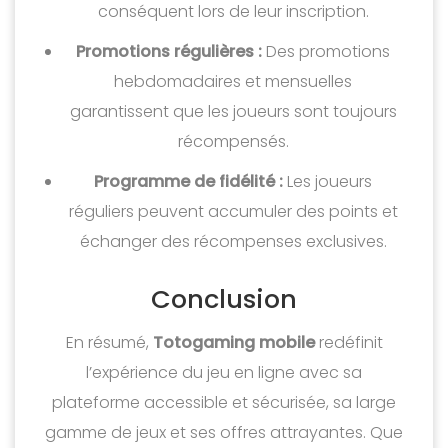
conséquent lors de leur inscription.
Promotions régulières :
Des promotions
hebdomadaires et mensuelles
garantissent que les joueurs sont toujours
récompensés.
Programme de fidélité :
Les joueurs
réguliers peuvent accumuler des points et
échanger des récompenses exclusives.
Conclusion
En résumé,
Totogaming mobile
redéfinit
l’expérience du jeu en ligne avec sa
plateforme accessible et sécurisée, sa large
gamme de jeux et ses offres attrayantes. Que