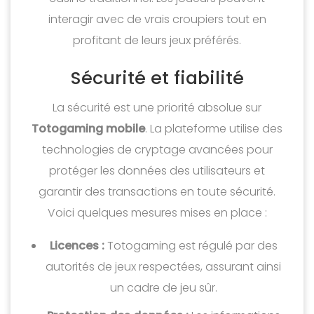
interagir avec de vrais croupiers tout en
profitant de leurs jeux préférés.
Sécurité et fiabilité
La sécurité est une priorité absolue sur
Totogaming mobile
. La plateforme utilise des
technologies de cryptage avancées pour
protéger les données des utilisateurs et
garantir des transactions en toute sécurité.
Voici quelques mesures mises en place :
Licences :
Totogaming est régulé par des
autorités de jeux respectées, assurant ainsi
un cadre de jeu sûr.