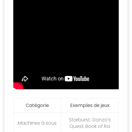
Catégorie
Exemples de jeux
Starburst, Gonzo’s
Machines à sous
Quest, Book of Ra