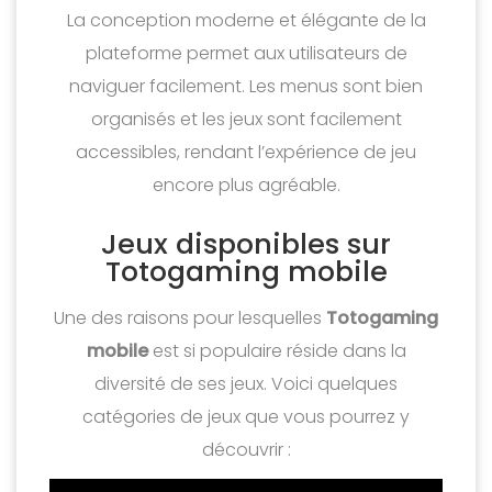
La conception moderne et élégante de la
plateforme permet aux utilisateurs de
naviguer facilement. Les menus sont bien
organisés et les jeux sont facilement
accessibles, rendant l’expérience de jeu
encore plus agréable.
Jeux disponibles sur
Totogaming mobile
Une des raisons pour lesquelles
Totogaming
mobile
est si populaire réside dans la
diversité de ses jeux. Voici quelques
catégories de jeux que vous pourrez y
découvrir :