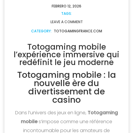
FEBRERO 12, 2026
TAGS:
LEAVE A COMMENT
CATEGORY:
TOTOGAMINGFRANCE.COM
Totogaming mobile
l’expérience immersive qui
redéfinit le jeu moderne
Totogaming mobile : la
nouvelle ère du
divertissement de
casino
Dans l’univers des jeux en ligne,
Totogaming
mobile
s’impose comme une référence
incontournable pour les amateurs de