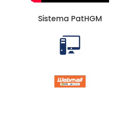
Sistema PatHGM