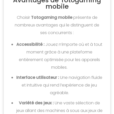
Avantages de Totogaming
mobile
Choisir
Totogaming mobile
présente de
nombreux avantages qui le distinguent de
ses concurrents :
Accessibilité :
Jouez n’importe où et à tout
moment grâce à une plateforme
entièrement optimisée pour les appareils
mobiles.
Interface utilisateur :
Une navigation fluide
et intuitive qui rend l’expérience de jeu
agréable.
Variété des jeux :
Une vaste sélection de
jeux allant des machines à sous aux jeux de