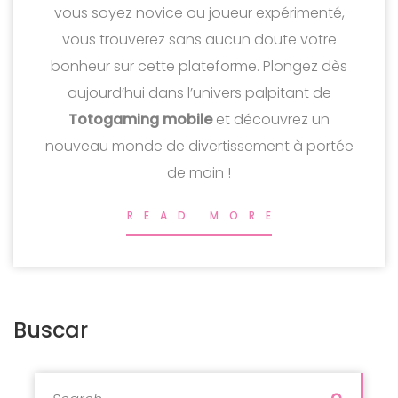
vous soyez novice ou joueur expérimenté,
vous trouverez sans aucun doute votre
bonheur sur cette plateforme. Plongez dès
aujourd’hui dans l’univers palpitant de
Totogaming mobile
et découvrez un
nouveau monde de divertissement à portée
de main !
READ MORE
Buscar
Search for: