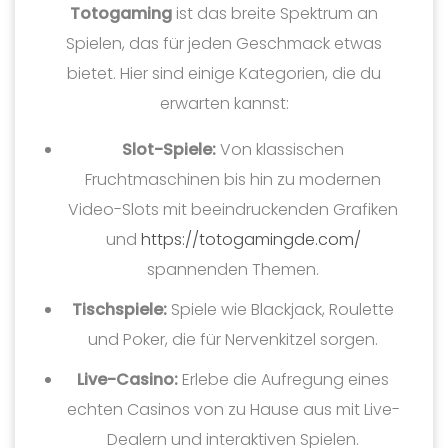
Totogaming
ist das breite Spektrum an
Spielen, das für jeden Geschmack etwas
bietet. Hier sind einige Kategorien, die du
erwarten kannst:
Slot-Spiele:
Von klassischen
Fruchtmaschinen bis hin zu modernen
Video-Slots mit beeindruckenden Grafiken
und
https://totogamingde.com/
spannenden Themen.
Tischspiele:
Spiele wie Blackjack, Roulette
und Poker, die für Nervenkitzel sorgen.
Live-Casino:
Erlebe die Aufregung eines
echten Casinos von zu Hause aus mit Live-
Dealern und interaktiven Spielen.