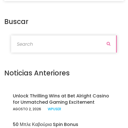
Buscar
Search for:
Search
Noticias Anteriores
Unlock Thrilling Wins at Bet Alright Casino
for Unmatched Gaming Excitement
AGOSTO 2, 2026
WPUSER
50 Μπλε Καβούρια Spin Bonus