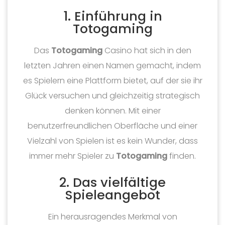
1. Einführung in
Totogaming
Das
Totogaming
Casino hat sich in den
letzten Jahren einen Namen gemacht, indem
es Spielern eine Plattform bietet, auf der sie ihr
Glück versuchen und gleichzeitig strategisch
denken können. Mit einer
benutzerfreundlichen Oberfläche und einer
Vielzahl von Spielen ist es kein Wunder, dass
immer mehr Spieler zu
Totogaming
finden.
2. Das vielfältige
Spieleangebot
Ein herausragendes Merkmal von