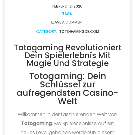
FEBRERO 12, 2026
TAGS:
LEAVE A COMMENT
CATEGORY:
TOTOGAMINGDE.COM
Totogaming Revolutioniert
Dein Spielerlebnis Mit
Magie Und Strategie
Totogaming: Dein
Schlüssel zur
aufregendsten Casino-
Welt
Willkommen in der faszinierenden Welt von
Totogaming
, wo Spielerlebnisse auf ein
neues Level gehoben werden! In diesem