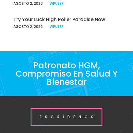
AGOSTO 2, 2026
WPUSER
Try Your Luck High Roller Paradise Now
AGOSTO 2, 2026
WPUSER
Patronato HGM,
Compromiso En Salud Y
Bienestar
ESCRÍBENOS