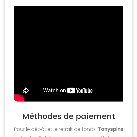
Méthodes de paiement
Pour le dépôt et le retrait de fonds,
Tonyspins