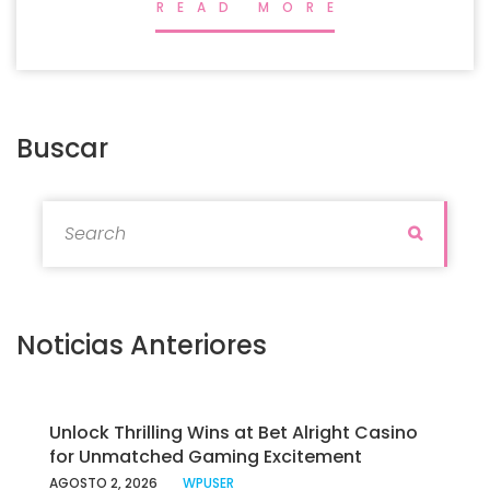
READ MORE
Buscar
Search for:
Search
Noticias Anteriores
Unlock Thrilling Wins at Bet Alright Casino
for Unmatched Gaming Excitement
AGOSTO 2, 2026
WPUSER