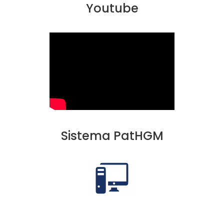
Youtube
Sistema PatHGM