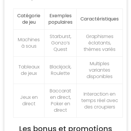
Catégorie
Exemples
Caractéristiques
de jeu
populaires
Starburst,
Graphismes
Machines
Gonzo’s
éclatants,
à sous
Quest
thèmes variés
Multiples
Tableaux
Blackjack,
variantes
de jeux
Roulette
disponibles
Baccarat
Interaction en
Jeux en
en direct,
temps réel avec
direct
Poker en
des croupiers
direct
Les bonus et promotions