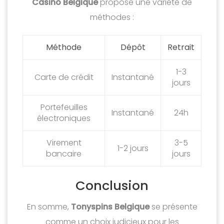
Casino Belgique
propose une variété de
méthodes :
Méthode
Dépôt
Retrait
1-3
Carte de crédit
Instantané
jours
Portefeuilles
Instantané
24h
électroniques
Virement
3-5
1-2 jours
bancaire
jours
Conclusion
En somme,
Tonyspins Belgique
se présente
comme un choix judicieux pour les