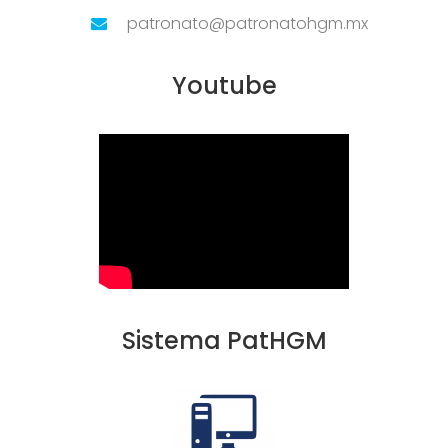
patronato@patronatohgm.mx
Youtube
Sistema PatHGM