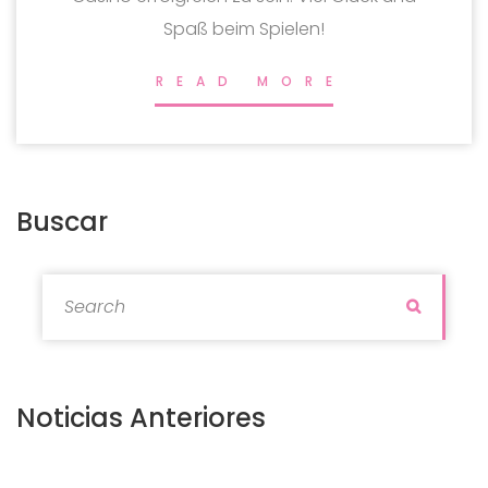
Spaß beim Spielen!
READ MORE
Buscar
Search for:
Search
Noticias Anteriores