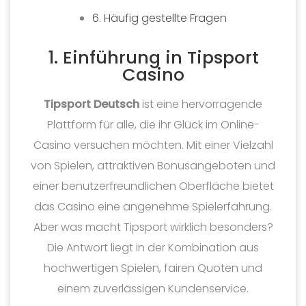
6. Häufig gestellte Fragen
1. Einführung in Tipsport
Casino
Tipsport Deutsch
ist eine hervorragende
Plattform für alle, die ihr Glück im Online-
Casino versuchen möchten. Mit einer Vielzahl
von Spielen, attraktiven Bonusangeboten und
einer benutzerfreundlichen Oberfläche bietet
das Casino eine angenehme Spielerfahrung.
Aber was macht Tipsport wirklich besonders?
Die Antwort liegt in der Kombination aus
hochwertigen Spielen, fairen Quoten und
einem zuverlässigen Kundenservice.