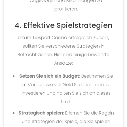
Angeboten und Belohnungen zu
profitieren.
4. Effektive Spielstrategien
Um im Tipsport Casino erfolgreich zu sein,
sollten Sie verschiedene Strategien in
Betracht ziehen. Hier sind einige bewährte
Ansätze:
Setzen Sie sich ein Budget:
Bestimmen Sie
im Voraus, wie viel Geld Sie bereit sind zu
investieren und halten Sie sich an dieses
Limit.
Strategisch spielen:
Erlernen Sie die Regeln
und Strategien der Spiele, die Sie spielen