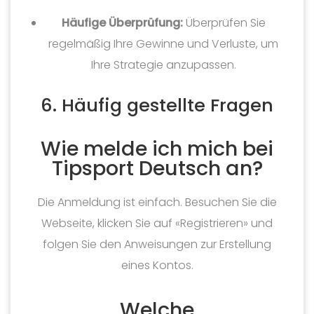
Häufige Überprüfung:
Überprüfen Sie
regelmäßig Ihre Gewinne und Verluste, um
Ihre Strategie anzupassen.
6. Häufig gestellte Fragen
Wie melde ich mich bei
Tipsport Deutsch an?
Die Anmeldung ist einfach. Besuchen Sie die
Webseite, klicken Sie auf «Registrieren» und
folgen Sie den Anweisungen zur Erstellung
eines Kontos.
Welche