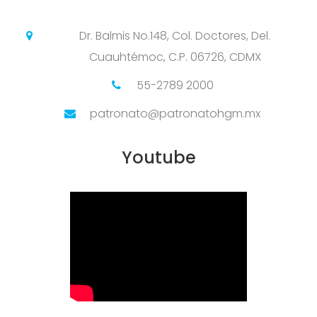
Dr. Balmis No.148, Col. Doctores, Del.
Cuauhtémoc, C.P. 06726, CDMX
55-2789 2000
patronato@patronatohgm.mx
Youtube