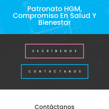
Patronato HGM,
Compromiso En Salud Y
Bienestar
ESCRÍBENOS
CONTÁCTANOS
Contáctanos