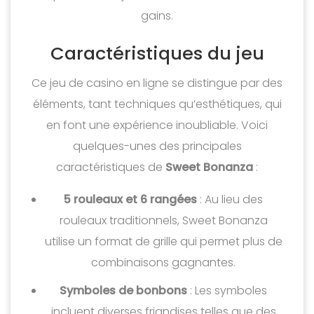
gains.
Caractéristiques du jeu
Ce jeu de casino en ligne se distingue par des
éléments, tant techniques qu’esthétiques, qui
en font une expérience inoubliable. Voici
quelques-unes des principales
caractéristiques de
Sweet Bonanza
:
5 rouleaux et 6 rangées
: Au lieu des
rouleaux traditionnels, Sweet Bonanza
utilise un format de grille qui permet plus de
combinaisons gagnantes.
Symboles de bonbons
: Les symboles
incluent diverses friandises telles que des