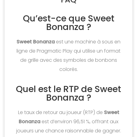
Qu’est-ce que Sweet
Bonanza ?
Sweet Bonanza
est une machine à sous en
ligne de Pragmatic Play qui utilise un format
de grille avec des symboles de bonbons
colorés.
Quel est le RTP de Sweet
Bonanza ?
Le taux de retour au joueur (RTP) de
Sweet
Bonanza
est d’environ 96,51 %, offrant aux
joueurs une chance raisonnable de gagner.