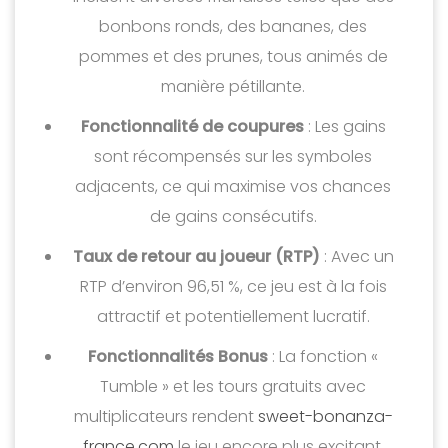
bonbons ronds, des bananes, des
pommes et des prunes, tous animés de
manière pétillante.
Fonctionnalité de coupures
: Les gains
sont récompensés sur les symboles
adjacents, ce qui maximise vos chances
de gains consécutifs.
Taux de retour au joueur (RTP)
: Avec un
RTP d’environ 96,51 %, ce jeu est à la fois
attractif et potentiellement lucratif.
Fonctionnalités Bonus
: La fonction «
Tumble » et les tours gratuits avec
multiplicateurs rendent
sweet-bonanza-
france.com
le jeu encore plus excitant.