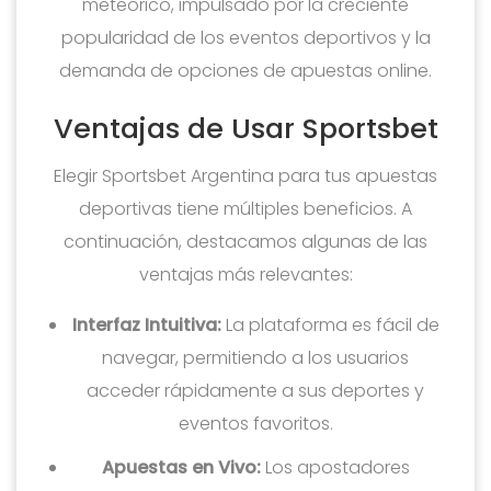
meteórico, impulsado por la creciente
popularidad de los eventos deportivos y la
demanda de opciones de apuestas online.
Ventajas de Usar Sportsbet
Elegir Sportsbet Argentina para tus apuestas
deportivas tiene múltiples beneficios. A
continuación, destacamos algunas de las
ventajas más relevantes:
Interfaz Intuitiva:
La plataforma es fácil de
navegar, permitiendo a los usuarios
acceder rápidamente a sus deportes y
eventos favoritos.
Apuestas en Vivo:
Los apostadores