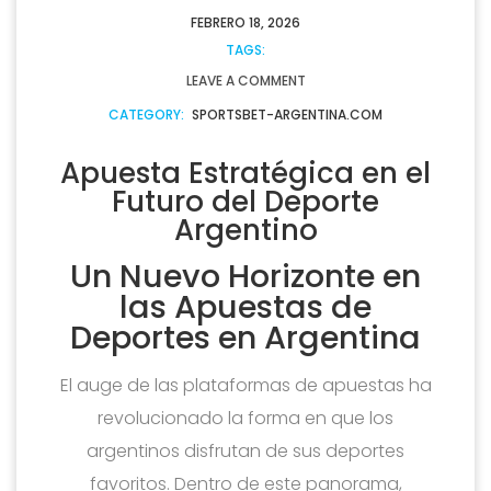
FEBRERO 18, 2026
TAGS:
LEAVE A COMMENT
CATEGORY:
SPORTSBET-ARGENTINA.COM
Apuesta Estratégica en el
Futuro del Deporte
Argentino
Un Nuevo Horizonte en
las Apuestas de
Deportes en Argentina
El auge de las plataformas de apuestas ha
revolucionado la forma en que los
argentinos disfrutan de sus deportes
favoritos. Dentro de este panorama,