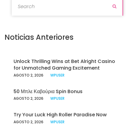
Search
Noticias Anteriores
Unlock Thrilling Wins at Bet Alright Casino
for Unmatched Gaming Excitement
AGOSTO 2, 2026
WPUSER
50 Μπλε Καβούρια Spin Bonus
AGOSTO 2, 2026
WPUSER
Try Your Luck High Roller Paradise Now
AGOSTO 2, 2026
WPUSER