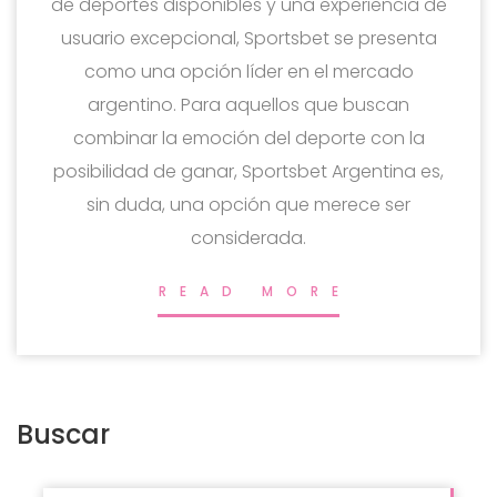
de deportes disponibles y una experiencia de
usuario excepcional, Sportsbet se presenta
como una opción líder en el mercado
argentino. Para aquellos que buscan
combinar la emoción del deporte con la
posibilidad de ganar, Sportsbet Argentina es,
sin duda, una opción que merece ser
considerada.
READ MORE
Buscar
Search for: