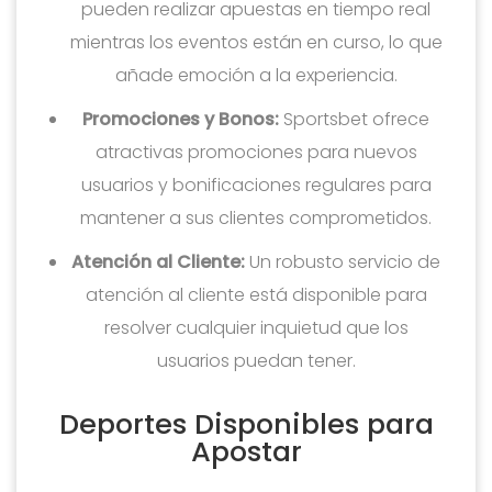
pueden realizar apuestas en tiempo real
mientras los eventos están en curso, lo que
añade emoción a la experiencia.
Promociones y Bonos:
Sportsbet ofrece
atractivas promociones para nuevos
usuarios y bonificaciones regulares para
mantener a sus clientes comprometidos.
Atención al Cliente:
Un robusto servicio de
atención al cliente está disponible para
resolver cualquier inquietud que los
usuarios puedan tener.
Deportes Disponibles para
Apostar