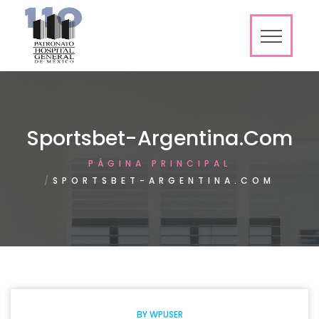
Sportsbet-Argentina.com
PÁGINA PRINCIPAL
SPORTSBET-ARGENTINA.COM
BY
WPUSER