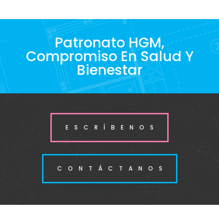
Patronato HGM,
Compromiso En Salud Y
Bienestar
ESCRÍBENOS
CONTÁCTANOS