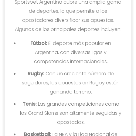
Sportsbet Argentina cubre una amplia gama
de deportes, lo que permite a los
apostadores diversificar sus apuestas.
Algunos de los principales deportes incluyen:
Fútbol:
El deporte más popular en
Argentina, con diversas ligas y
competencias internacionales.
Rugby:
Con un creciente número de
seguidores, las apuestas en Rugby están
ganando terreno.
Tenis:
Las grandes competiciones como
los Grand Slams son altamente seguidas y
apostadas.
Basketball:
La NBA y la Liga Nacional de