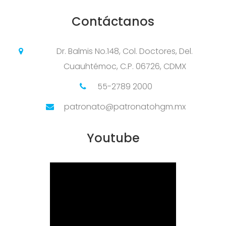
Contáctanos
Dr. Balmis No.148, Col. Doctores, Del.
Cuauhtémoc, C.P. 06726, CDMX
55-2789 2000
patronato@patronatohgm.mx
Youtube