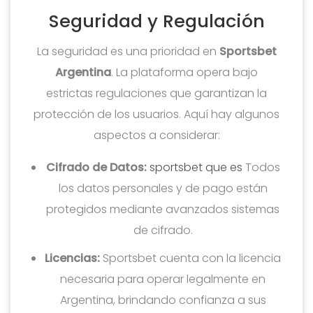
Seguridad y Regulación
La seguridad es una prioridad en
Sportsbet
Argentina
. La plataforma opera bajo
estrictas regulaciones que garantizan la
protección de los usuarios. Aquí hay algunos
aspectos a considerar:
Cifrado de Datos:
sportsbet que es
Todos
los datos personales y de pago están
protegidos mediante avanzados sistemas
de cifrado.
Licencias:
Sportsbet cuenta con la licencia
necesaria para operar legalmente en
Argentina, brindando confianza a sus