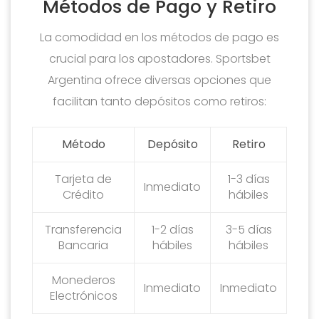
Métodos de Pago y Retiro
La comodidad en los métodos de pago es
crucial para los apostadores. Sportsbet
Argentina ofrece diversas opciones que
facilitan tanto depósitos como retiros:
Método
Depósito
Retiro
Tarjeta de
1-3 días
Inmediato
Crédito
hábiles
Transferencia
1-2 días
3-5 días
Bancaria
hábiles
hábiles
Monederos
Inmediato
Inmediato
Electrónicos