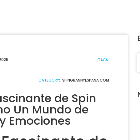
S
 2025
TAGS:
CATEGORY:
SPINGRANNYESPANA.COM
ascinante de Spin
no Un Mundo de
 y Emociones