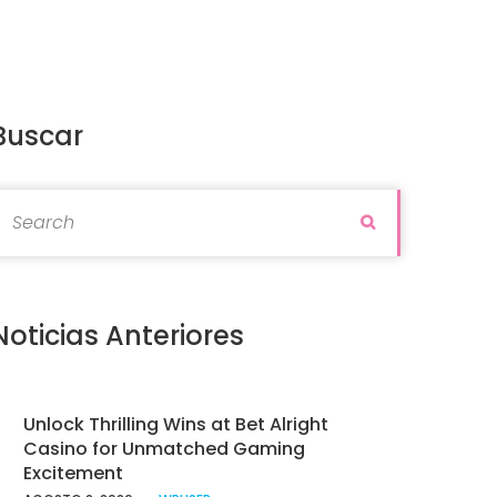
Buscar
earch for:
Search
Noticias Anteriores
Unlock Thrilling Wins at Bet Alright
Casino for Unmatched Gaming
Excitement