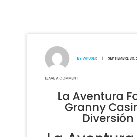
BY
WPUSER
|
SEPTIEMBRE 30,
LEAVE A COMMENT
La Aventura F
Granny Casi
Diversión