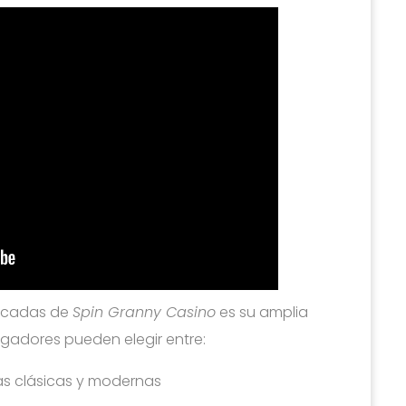
tacadas de
Spin Granny Casino
es su amplia
gadores pueden elegir entre:
 clásicas y modernas