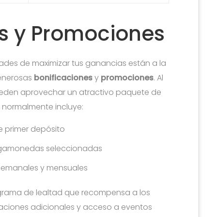
es y Promociones
dades de maximizar tus ganancias están a la
generosas
bonificaciones
y
promociones
. Al
pueden aprovechar un atractivo paquete de
 normalmente incluye:
 primer depósito
ragamonedas seleccionadas
semanales y mensuales
grama de lealtad que recompensa a los
aciones adicionales y acceso a eventos