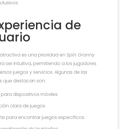
clusivos.
Experiencia de
uario
 atractiva es una prioridad en
Spin Granny
ra ser intuitiva, permitiendo a los jugadores
ersos juegos y servicios. Algunas de las
as que destacan son:
para dispositivos móviles
ción clara de juegos
te para encontrar juegos específicos
onalización de la interfaz