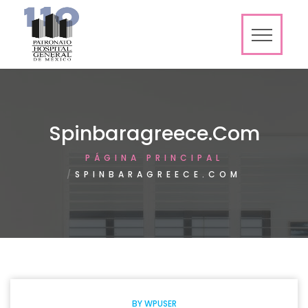
Spinbaragreece.com
PÁGINA PRINCIPAL
SPINBARAGREECE.COM
BY
WPUSER