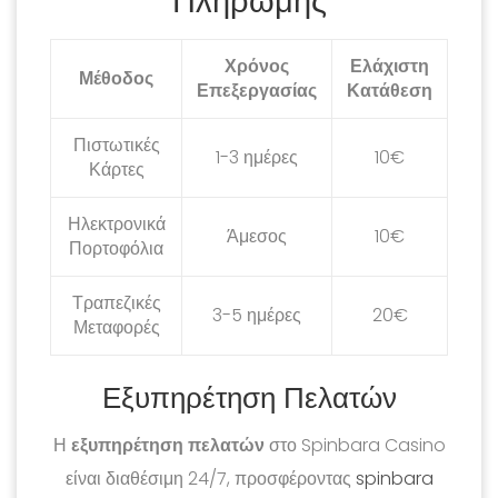
Πληρωμής
Χρόνος
Ελάχιστη
Μέθοδος
Επεξεργασίας
Κατάθεση
Πιστωτικές
1-3 ημέρες
10€
Κάρτες
Ηλεκτρονικά
Άμεσος
10€
Πορτοφόλια
Τραπεζικές
3-5 ημέρες
20€
Μεταφορές
Εξυπηρέτηση Πελατών
Η
εξυπηρέτηση πελατών
στο Spinbara Casino
είναι διαθέσιμη 24/7, προσφέροντας
spinbara