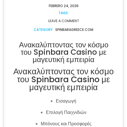
FEBRERO 24, 2026
TAGS:
LEAVE A COMMENT
CATEGORY:
SPINBARAGREECE.COM
Ανακαλύπτοντας τον κόσμο
του Spinbara Casino με
μαγευτική εμπειρία
Ανακαλύπτοντας τον κόσμο
του Spinbara Casino με
μαγευτική εμπειρία
Εισαγωγή
Επιλογή Παιχνιδιών
Μπόνους και Προσφορές