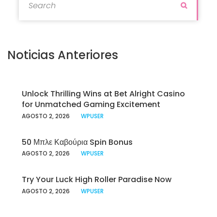
Search
Noticias Anteriores
Unlock Thrilling Wins at Bet Alright Casino
for Unmatched Gaming Excitement
AGOSTO 2, 2026
WPUSER
50 Μπλε Καβούρια Spin Bonus
AGOSTO 2, 2026
WPUSER
Try Your Luck High Roller Paradise Now
AGOSTO 2, 2026
WPUSER