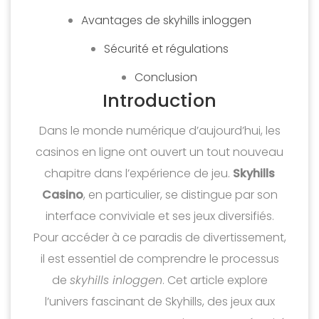
Avantages de skyhills inloggen
Sécurité et régulations
Conclusion
Introduction
Dans le monde numérique d’aujourd’hui, les
casinos en ligne ont ouvert un tout nouveau
chapitre dans l’expérience de jeu.
Skyhills
Casino
, en particulier, se distingue par son
interface conviviale et ses jeux diversifiés.
Pour accéder à ce paradis de divertissement,
il est essentiel de comprendre le processus
de
skyhills inloggen
. Cet article explore
l’univers fascinant de Skyhills, des jeux aux