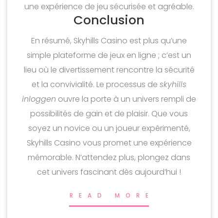
une expérience de jeu sécurisée et agréable.
Conclusion
En résumé, Skyhills Casino est plus qu’une
simple plateforme de jeux en ligne ; c’est un
lieu où le divertissement rencontre la sécurité
et la convivialité. Le processus de
skyhills
inloggen
ouvre la porte à un univers rempli de
possibilités de gain et de plaisir. Que vous
soyez un novice ou un joueur expérimenté,
Skyhills Casino vous promet une expérience
mémorable. N’attendez plus, plongez dans
cet univers fascinant dès aujourd’hui !
READ MORE