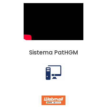
Sistema PatHGM