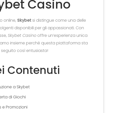
ybet Casino
o online,
Skybet
si distingue come una delle
lgenti disponibili per gli appassionati. Con
sse,
Skybet Casino
offre un’esperienza unica
opriamo insieme perché questa piattaforma sta
eguito così entusiasta!
ei Contenuti
uzione a Skybet
ferta di Giochi
 e Promozioni