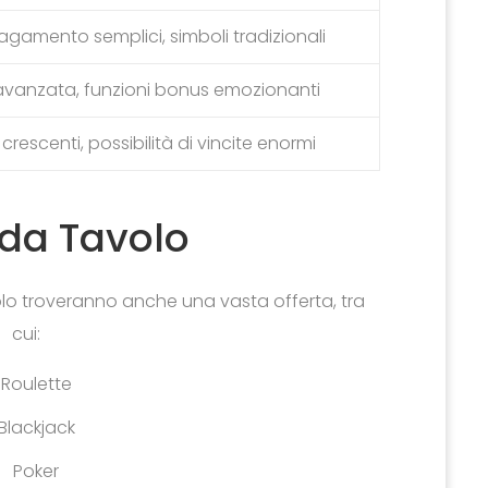
pagamento semplici, simboli tradizionali
avanzata, funzioni bonus emozionanti
rescenti, possibilità di vincite enormi
 da Tavolo
volo troveranno anche una vasta offerta, tra
cui:
Roulette
Blackjack
Poker