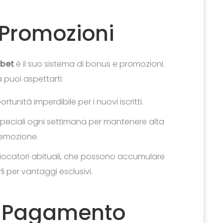
 Promozioni
bet
è il suo sistema di bonus e promozioni.
 puoi aspettarti:
tunità imperdibile per i nuovi iscritti.
speciali ogni settimana per mantenere alta
’emozione.
giocatori abituali, che possono accumulare
rli per vantaggi esclusivi.
i Pagamento