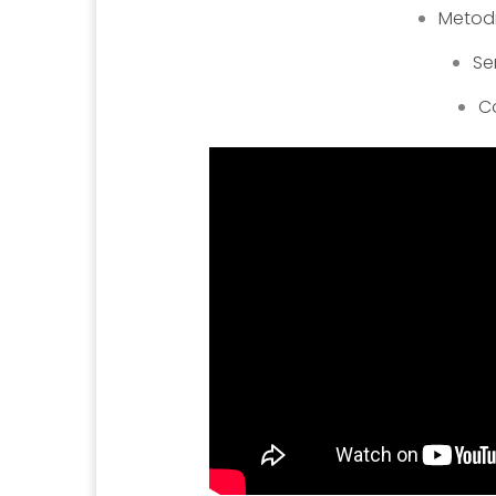
Metod
Ser
C