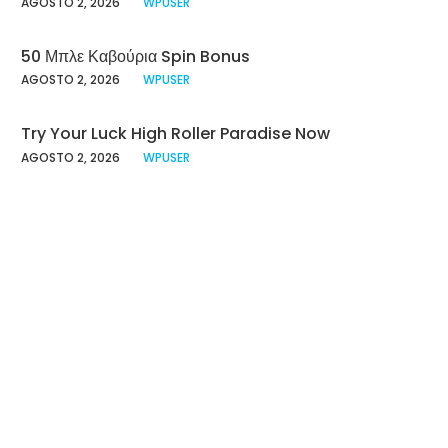
AGOSTO 2, 2026
WPUSER
50 Μπλε Καβούρια Spin Bonus
AGOSTO 2, 2026
WPUSER
Try Your Luck High Roller Paradise Now
AGOSTO 2, 2026
WPUSER