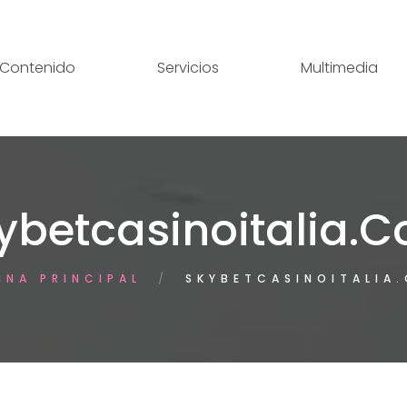
Contenido
Servicios
Multimedia
ybetcasinoitalia.
INA PRINCIPAL
SKYBETCASINOITALIA