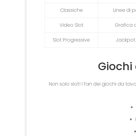
Classiche
Linee di 
Video Slot
Grafica 
Slot Progressive
Jackpot c
Giochi
Non solo slot! I fan dei giochi da ta