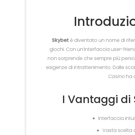
Introduzi
Skybet
è diventato un nome di rife
giochi. Con un’interfaccia user-frie
non sorprende che sempre più person
esigenze di intrattenimento. Dalle sc
Casino
ha q
I Vantaggi di
Interfaccia intu
Vasta scelta