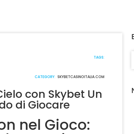
S
TAGS:
CATEGORY:
SKYBETCASINOITALIA.COM
ielo con Skybet Un
o di Giocare
ion nel Gioco: