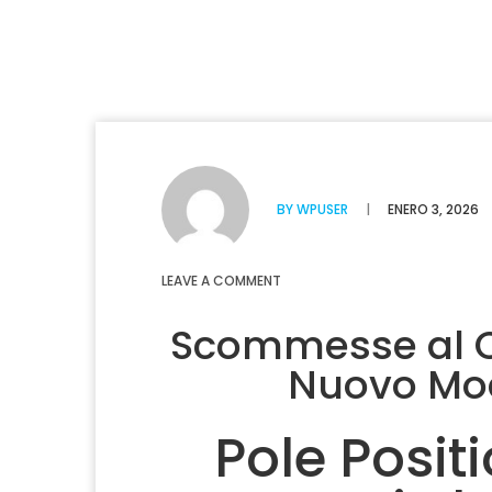
BY
WPUSER
|
ENERO 3, 2026
LEAVE A COMMENT
Scommesse al C
Nuovo Mod
Pole Posit