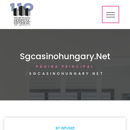
Sgcasinohungary.net
PÁGINA PRINCIPAL
SGCASINOHUNGARY.NET
BY
WPUSER