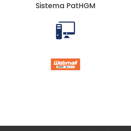
Sistema PatHGM