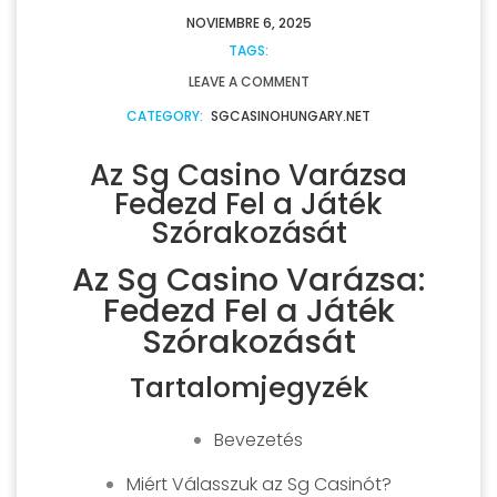
NOVIEMBRE 6, 2025
TAGS:
LEAVE A COMMENT
CATEGORY:
SGCASINOHUNGARY.NET
Az Sg Casino Varázsa
Fedezd Fel a Játék
Szórakozását
Az Sg Casino Varázsa:
Fedezd Fel a Játék
Szórakozását
Tartalomjegyzék
Bevezetés
Miért Válasszuk az Sg Casinót?