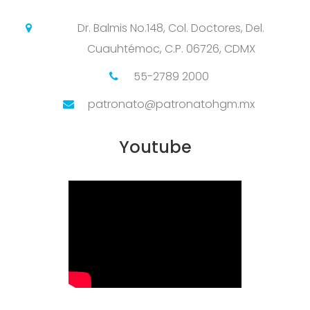
Dr. Balmis No.148, Col. Doctores, Del.
Cuauhtémoc, C.P. 06726, CDMX
55-2789 2000
patronato@patronatohgm.mx
Youtube