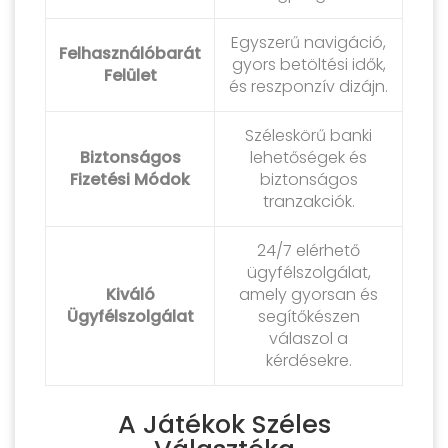
Egyszerű navigáció,
Felhasználóbarát
gyors betöltési idők,
Felület
és reszponzív dizájn.
Széleskörű banki
Biztonságos
lehetőségek és
Fizetési Módok
biztonságos
tranzakciók.
24/7 elérhető
ügyfélszolgálat,
Kiváló
amely gyorsan és
Ügyfélszolgálat
segítőkészen
válaszol a
kérdésekre.
A Játékok Széles