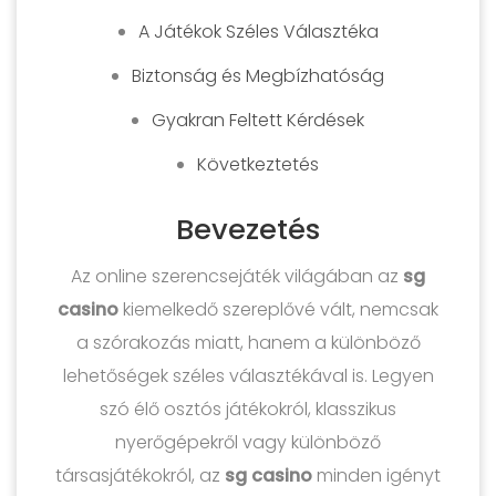
A Játékok Széles Választéka
Biztonság és Megbízhatóság
Gyakran Feltett Kérdések
Következtetés
Bevezetés
Az online szerencsejáték világában az
sg
casino
kiemelkedő szereplővé vált, nemcsak
a szórakozás miatt, hanem a különböző
lehetőségek széles választékával is. Legyen
szó élő osztós játékokról, klasszikus
nyerőgépekről vagy különböző
társasjátékokról, az
sg casino
minden igényt