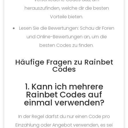
herauszufinden, welche dir die besten
Vorteile bieten.
Lesen Sie die Bewertungen: Schau dir Foren
und Online-Bewertungen an, um die
besten Codes zu finden.
Häufige Fragen zu Rainbet
Codes
1. Kann ich mehrere
Rainbet Codes auf
einmal verwenden?
In der Regel darfst du nur einen Code pro
Einzahlung oder Angebot verwenden, es sei