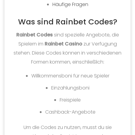
Häufige Fragen
Was sind Rainbet Codes?
Rainbet Codes
sind spezielle Angebote, die
Spielern im
Rainbet Casino
zur Verfügung
stehen. Diese Codes können in verschiedenen
Formen kommen, einschließlich:
Willkommensboni für neue Spieler
Einzahlungsboni
Freispiele
Cashback-Angebote
Um die Codes zu nutzen, musst du sie