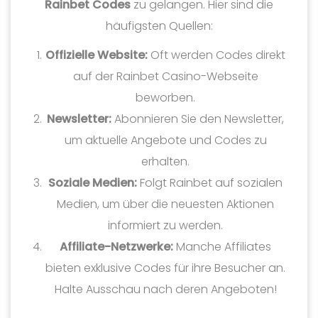
Rainbet Codes
zu gelangen. Hier sind die
häufigsten Quellen:
Offizielle Website:
Oft werden Codes direkt
auf der Rainbet Casino-Webseite
beworben.
Newsletter:
Abonnieren Sie den Newsletter,
um aktuelle Angebote und Codes zu
erhalten.
Soziale Medien:
Folgt Rainbet auf sozialen
Medien, um über die neuesten Aktionen
informiert zu werden.
Affiliate-Netzwerke:
Manche Affiliates
bieten exklusive Codes für ihre Besucher an.
Halte Ausschau nach deren Angeboten!