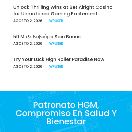
Unlock Thrilling Wins at Bet Alright Casino
for Unmatched Gaming Excitement
AGOSTO 2, 2026
WPUSER
50 Μπλε Καβούρια Spin Bonus
AGOSTO 2, 2026
WPUSER
Try Your Luck High Roller Paradise Now
AGOSTO 2, 2026
WPUSER
Patronato HGM,
Compromiso En Salud Y
Bienestar