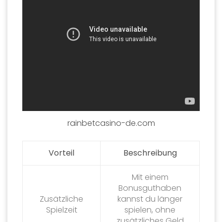
rainbetcasino-de.com
Vorteil
Beschreibung
Mit einem
Bonusguthaben
Zusätzliche
kannst du länger
Spielzeit
spielen, ohne
zusätzliches Geld