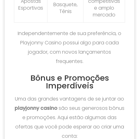
Apostas
competitivas
Basquete,
Esportivas
e amplo
Tênis
mercado
Independentemente de sua preferência, o
Playjonny Casino possui algo para cada
jogador, com novos lançamentos
frequentes.
Bônus e Promoções
Imperdíveis
Uma das grandes vantagens de se juntar ao
playjonny casino
são seus generosos bônus
e promoções. Aqui estão algumas das
ofertas que você pode esperar ao criar uma
conta: