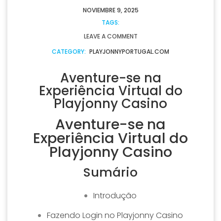
NOVIEMBRE 9, 2025
TAGS:
LEAVE A COMMENT
CATEGORY:
PLAYJONNYPORTUGAL.COM
Aventure-se na
Experiência Virtual do
Playjonny Casino
Aventure-se na
Experiência Virtual do
Playjonny Casino
Sumário
Introdução
Fazendo Login no Playjonny Casino