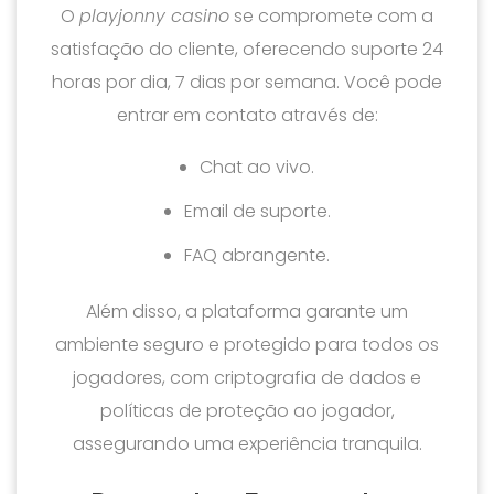
O
playjonny casino
se compromete com a
satisfação do cliente, oferecendo suporte 24
horas por dia, 7 dias por semana. Você pode
entrar em contato através de:
Chat ao vivo.
Email de suporte.
FAQ abrangente.
Além disso, a plataforma garante um
ambiente seguro e protegido para todos os
jogadores, com criptografia de dados e
políticas de proteção ao jogador,
assegurando uma experiência tranquila.