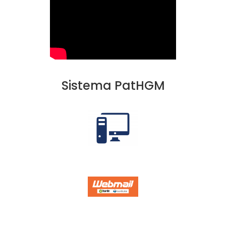
Sistema PatHGM