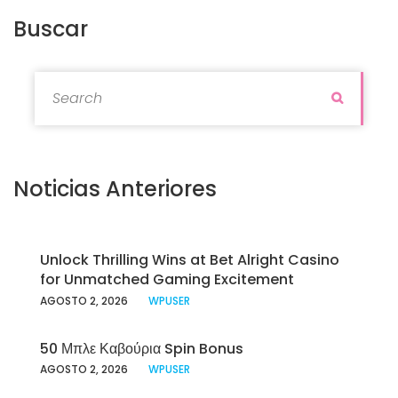
Buscar
Search for:
Search
Noticias Anteriores
Unlock Thrilling Wins at Bet Alright Casino
for Unmatched Gaming Excitement
AGOSTO 2, 2026
WPUSER
50 Μπλε Καβούρια Spin Bonus
AGOSTO 2, 2026
WPUSER