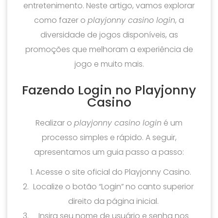
entretenimento. Neste artigo, vamos explorar
como fazer o
playjonny casino login
, a
diversidade de jogos disponíveis, as
promoções que melhoram a experiência de
jogo e muito mais.
Fazendo Login no Playjonny
Casino
Realizar o
playjonny casino login
é um
processo simples e rápido. A seguir,
apresentamos um guia passo a passo:
Acesse o site oficial do Playjonny Casino.
Localize o botão “Login” no canto superior
direito da página inicial.
Insira seu nome de usuário e senha nos