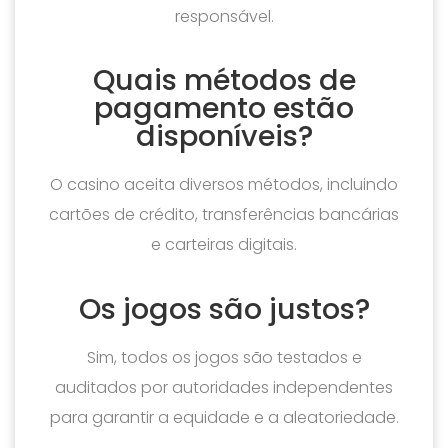
responsável.
Quais métodos de
pagamento estão
disponíveis?
O casino aceita diversos métodos, incluindo
cartões de crédito, transferências bancárias
e carteiras digitais.
Os jogos são justos?
Sim, todos os jogos são testados e
auditados por autoridades independentes
para garantir a equidade e a aleatoriedade.