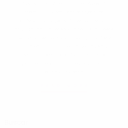
Enthusiasten ist. Mit einer breiten Auswahl an
Spielen, attraktiven Bonusangeboten,
sicheren Zahlungsmethoden und einem
engagierten Kundenservice hebt sich dieses
Casino von der Konkurrenz ab. Egal, ob Sie ein
erfahrener Spieler oder ein Neuling sind,
Pelican Casino bietet für jeden etwas.
Registrieren Sie sich noch heute und erleben
Sie das Glück selbst!
READ MORE
Buscar