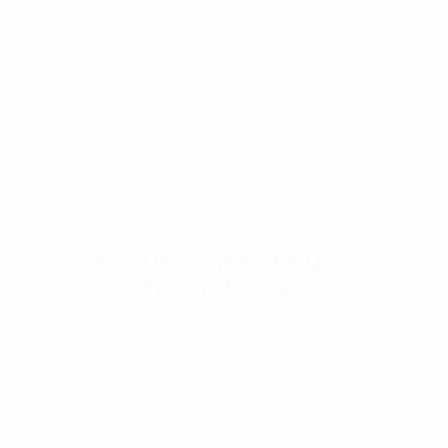
to Player)
Starburst
Weltraum
96,09%
Book of
Ägypten
96,21%
Dead
Gonzo’s
Abenteuer
95,97%
Quest
Bonusangebote und
Promotionen
Das Pelican Casino bietet eine Vielzahl von
Bonusangeboten
, um neue Spieler
willkommen zu heißen und bestehende
Spieler zu belohnen. Hier sind einige der