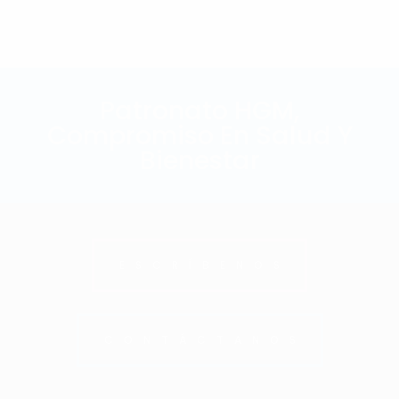
Patronato HGM,
Compromiso En Salud Y
Bienestar
ESCRÍBENOS
CONTÁCTANOS