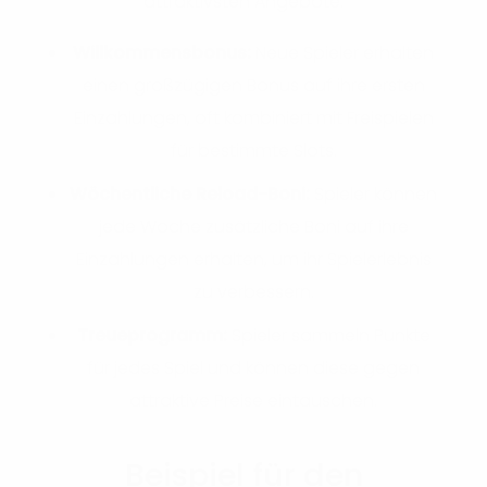
attraktivsten Angebote:
Willkommensbonus:
Neue Spieler erhalten
einen großzügigen Bonus auf ihre ersten
Einzahlungen, oft kombiniert mit Freispielen
für bestimmte Slots.
Wöchentliche Reload-Boni:
Spieler können
jede Woche zusätzliche Boni auf ihre
Einzahlungen erhalten, um ihr Spielerlebnis
zu verbessern.
Treueprogramm:
Spieler sammeln Punkte
für jedes Spiel und können diese gegen
attraktive Preise eintauschen.
Beispiel für den