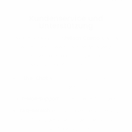
Kundenservice und
Unterstützung
Der Kundenservice im
Pelican Casino
ist stets
bemüht, den Spielern bei ihren Anliegen zu
helfen. Die Unterstützung ist über
verschiedene Kanäle erreichbar:
Live-Chat:
sofortige Hilfe für dringende
Fragen.
E-Mail-Support:
für detaillierte Anfragen.
FAQ-Bereich:
eine umfassende Sammlung
von häufig gestellten Fragen, die rund um
die Uhr verfügbar ist.