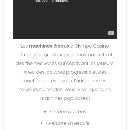
Les
machines à sous
d’Olympe Casino
offrent des graphismes époustouflants et
des thèmes variés qui captivant les joueurs.
Avec des jackpots progressifs et des
fonctionnalités bonus, l’adrénaline est
toujours au rendez-vous. Voici quelques
machines populaires :
Fortune de Zeus
Aventure d’Hercule