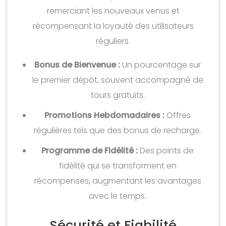
remerciant les nouveaux venus et
récompensant la loyauté des utilisateurs
réguliers.
Bonus de Bienvenue :
Un pourcentage sur
le premier dépôt, souvent accompagné de
tours gratuits.
Promotions Hebdomadaires :
Offres
régulières tels que des bonus de recharge.
Programme de Fidélité :
Des points de
fidélité qui se transforment en
récompenses, augmentant les avantages
avec le temps.
Sécurité et Fiabilité