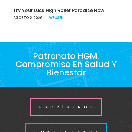
Try Your Luck High Roller Paradise Now
AGOSTO 2, 2026
WPUSER
Patronato HGM,
Compromiso En Salud Y
Bienestar
ESCRÍBENOS
CONTÁCTANOS