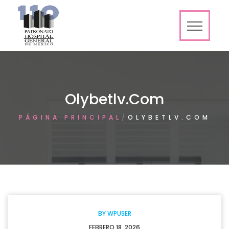
Olybetlv.com
PÁGINA PRINCIPAL
OLYBETLV.COM
BY
WPUSER
FEBRERO 18, 2026