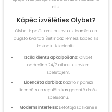
citu.
Kāpēc izvēlēties Olybet?
Olybet ir pazīstams ar savu uzticamību un
augsto kvalitāti. Šeit ir daži iemesli, kāpēc šis
kazino ir tik iecienīts:
Izcila klientu apkalpošana:
Olybet
nodrošina 24/7 atbalstu saviem
spēlētājiem.
Licencēta darbība:
Kazino ir pareizi
licencēts un regulēts, kas garantē drošu
spēlēšanu.
Moderns interfeiss:
Lietotāja saskarne ir