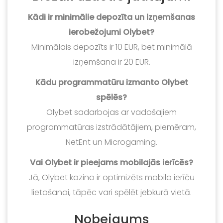
Kādi ir minimālie depozīta un izņemšanas
ierobežojumi Olybet?
Minimālais depozīts ir 10 EUR, bet minimālā
izņemšana ir 20 EUR.
Kādu programmatūru izmanto Olybet
spēlēs?
Olybet sadarbojas ar vadošajiem
programmatūras izstrādātājiem, piemēram,
NetEnt un Microgaming.
Vai Olybet ir pieejams mobilajās ierīcēs?
Jā, Olybet kazino ir optimizēts mobilo ierīču
lietošanai, tāpēc vari spēlēt jebkurā vietā.
Nobeigums