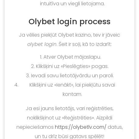
intuitīva un viegli lietojama.
Olybet login process
Ja vēlies piekļūt Olybet kazino, tev ir jāveic
olybet login
. Šeit ir soļi, kā to izdarīt:
Atver Olybet mājaslapu.
Klikšķini uz «Pieslēgties» pogas.
Ievadi savu lietotājvārdu un paroli.
Klikšķini uz «Ienākt», lai piekļūtu savai
kontam.
Ja esi jauns lietotājs, vari reģistrēties,
noklikšķinot uz «Reģistrēties». Aizpildi
nepieciešamos
https://olybetlv.com/
datus,
un tu drīz būsi gatavs spēlēt!