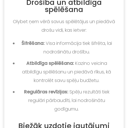
Drošība un atbildīga
spēlēšana
Olybet ņem vērā savus spēlētājus un piedāvā
drošu vidi, kas ietver:
Šifrēšana:
Visa informācija tiek šifrēta, lai
nodrošinātu drošību.
Atbildīga spēlēšana:
Kazino veicina
atbildīgu spēlēšanu un piedāvā rīkus, kā
kontrolēt savu spēļu budžetu.
Regulāras revīzijas:
Spēļu rezultāti tiek
regulāri pārbaudīti, lai nodrošinātu
godīgumu.
Biežāk uzdotie jautājumi