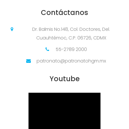
Contáctanos
Dr. Balmis No.148, Col. Doctores, Del.
Cuauhtémoc, C.P. 06726, CDMX
55-2789 2000
patronato@patronatohgm.mx
Youtube