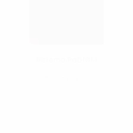
Sistema PatHGM