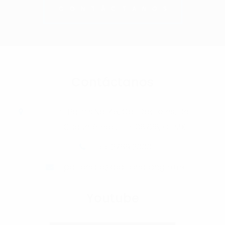
CONTÁCTANOS
Contáctanos
Dr. Balmis No.148, Col. Doctores, Del.
Cuauhtémoc, C.P. 06726, CDMX
55-2789 2000
patronato@patronatohgm.mx
Youtube