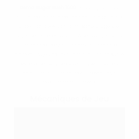
Demo Sugar Rush 1000
est conçu autour
d’une thématique de bonbons, de gâteaux
et de friandises. Son atmosphère légère et
joyeuse invite les joueurs à se plonger dans
un monde de gourmandise où chaque
élément du jeu est inspiré par le monde sucré.
Les jeux de ce type se distinguent par leur
capacité à offrir un moment d’évasion, loin
des tracas quotidiens.
Mécaniques de Jeu