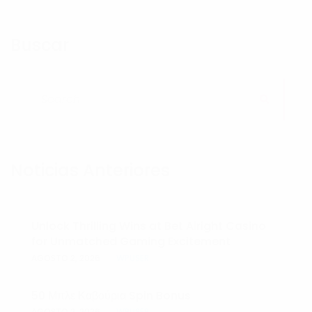
Buscar
Search for:
Search
Noticias Anteriores
Unlock Thrilling Wins at Bet Alright Casino
for Unmatched Gaming Excitement
AGOSTO 2, 2026
WPUSER
50 Μπλε Καβούρια Spin Bonus
AGOSTO 2, 2026
WPUSER