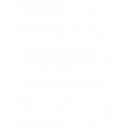
Multiples niveaux :
Offrant divers défis et
augmentant la difficulté.
Bonus spéciaux :
Augmentent les chances
de gain avec des augmentations de
points.
Compatibilité multi-plateforme :
Jouez
sur différents appareils à tout moment.
Les Circuits de Jeu
Le jeu comporte différents circuits où les
joueurs doivent collecter un maximum de
bonbons tout en évitant des obstacles.
sugar rush 1000 free
Voici quelques circuits