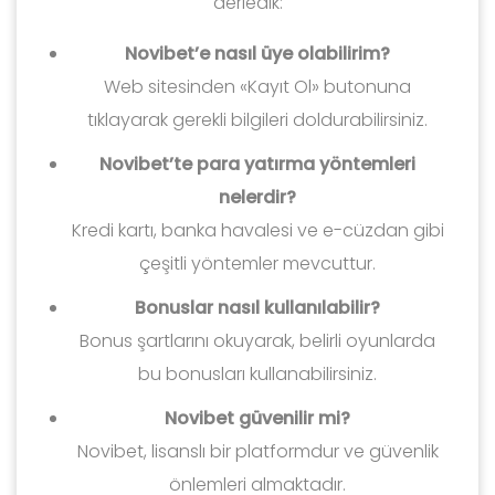
derledik:
Novibet’e nasıl üye olabilirim?
Web sitesinden «Kayıt Ol» butonuna
tıklayarak gerekli bilgileri doldurabilirsiniz.
Novibet’te para yatırma yöntemleri
nelerdir?
Kredi kartı, banka havalesi ve e-cüzdan gibi
çeşitli yöntemler mevcuttur.
Bonuslar nasıl kullanılabilir?
Bonus şartlarını okuyarak, belirli oyunlarda
bu bonusları kullanabilirsiniz.
Novibet güvenilir mi?
Novibet, lisanslı bir platformdur ve güvenlik
önlemleri almaktadır.