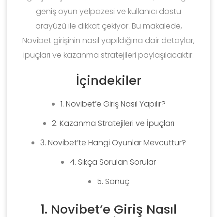
geniş oyun yelpazesi ve kullanıcı dostu
arayüzü ile dikkat çekiyor. Bu makalede,
Novibet girişinin nasıl yapıldığına dair detaylar,
ipuçları ve kazanma stratejileri paylaşılacaktır.
İçindekiler
1. Novibet’e Giriş Nasıl Yapılır?
2. Kazanma Stratejileri ve İpuçları
3. Novibet’te Hangi Oyunlar Mevcuttur?
4. Sıkça Sorulan Sorular
5. Sonuç
1. Novibet’e Giriş Nasıl