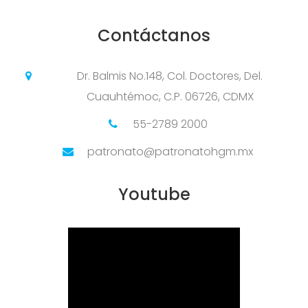
Contáctanos
Dr. Balmis No.148, Col. Doctores, Del.
Cuauhtémoc, C.P. 06726, CDMX
55-2789 2000
patronato@patronatohgm.mx
Youtube