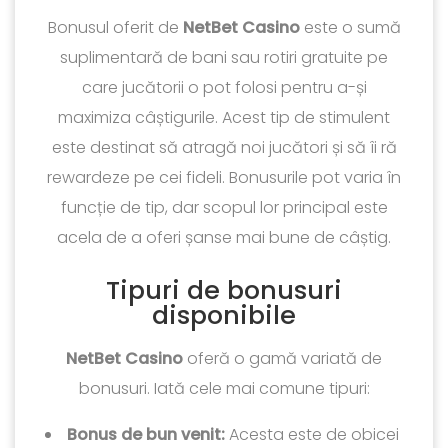
Bonusul oferit de
NetBet Casino
este o sumă
suplimentară de bani sau rotiri gratuite pe
care jucătorii o pot folosi pentru a-și
maximiza câștigurile. Acest tip de stimulent
este destinat să atragă noi jucători și să îi ră
rewardeze pe cei fideli. Bonusurile pot varia în
funcție de tip, dar scopul lor principal este
acela de a oferi șanse mai bune de câștig.
Tipuri de bonusuri
disponibile
NetBet Casino
oferă o gamă variată de
bonusuri. Iată cele mai comune tipuri:
Bonus de bun venit:
Acesta este de obicei