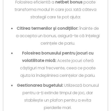
Folosirea eficientă a
netbet bonus
poate
transforma modul în care joci. Iată câteva
strategii care te pot ajuta:
Citirea termenilor și condițiilor:
Înainte de
a accepta un bonus, asigură-te că înțelegi
cerințele de pariu.
Folosirea bonusului pentru jocuri cu
volatilitate mică:
Aceste jocuri oferă
câștiguri mai frecvente, ceea ce poate
ajuta la îndeplinirea cerințelor de pariu.
Gestionarea bugetului:
Utilizează bonusul
pentru a-ți extinde timpul de joc, dar
stabilește un plafon pentru a evita
pierderile mari.