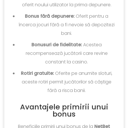
oferit noului utilizator la prima depunere.
Bonus fără depunere:
Oferit pentru a
încerca jocuri fără a fi nevoie să depozitezi
bani.
Bonusuri de fidelitate:
Acestea
recompensează jucătorii care revine
constant la casino.
Rotiri gratuite:
Oferite pe anumite sloturi,
aceste rotiri permit jucătorilor să câștige
fără a risca banii.
Avantajele primirii unui
bonus
Beneficiile primirii unui bonus de la
NetBet