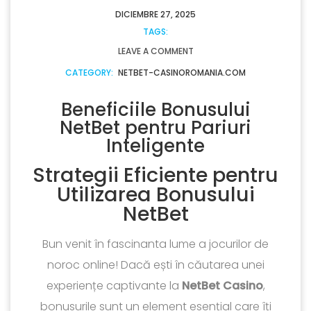
DICIEMBRE 27, 2025
TAGS:
LEAVE A COMMENT
CATEGORY:
NETBET-CASINOROMANIA.COM
Beneficiile Bonusului
NetBet pentru Pariuri
Inteligente
Strategii Eficiente pentru
Utilizarea Bonusului
NetBet
Bun venit în fascinanta lume a jocurilor de
noroc online! Dacă ești în căutarea unei
experiențe captivante la
NetBet Casino
,
bonusurile sunt un element esențial care îți