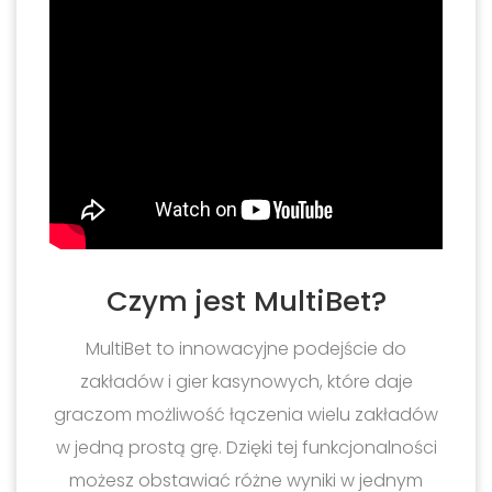
Czym jest MultiBet?
MultiBet to innowacyjne podejście do
zakładów i gier kasynowych, które daje
graczom możliwość łączenia wielu zakładów
w jedną prostą grę. Dzięki tej funkcjonalności
możesz obstawiać różne wyniki w jednym