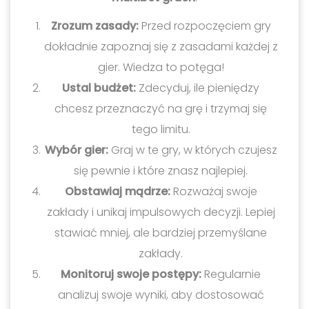
Zrozum zasady:
Przed rozpoczęciem gry
dokładnie zapoznaj się z zasadami każdej z
gier. Wiedza to potęga!
Ustal budżet:
Zdecyduj, ile pieniędzy
chcesz przeznaczyć na grę i trzymaj się
tego limitu.
Wybór gier:
Graj w te gry, w których czujesz
się pewnie i które znasz najlepiej.
Obstawiaj mądrze:
Rozważaj swoje
zakłady i unikaj impulsowych decyzji. Lepiej
stawiać mniej, ale bardziej przemyślane
zakłady.
Monitoruj swoje postępy:
Regularnie
analizuj swoje wyniki, aby dostosować