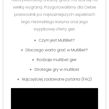
wielką wygraną. Przygotowaliśmy dla Ciebie
przewodnik po najważniejszych aspektach
tego niezwykłego kasyna oraz jego
wyjątkowej oferty gier.
Czym jest MultiBet?
Dlaczego warto grać w MultiBet?
Rodzaje multibet gier
Strategie gry w multibet
Najczęściej zadawane pytania (FAQ)