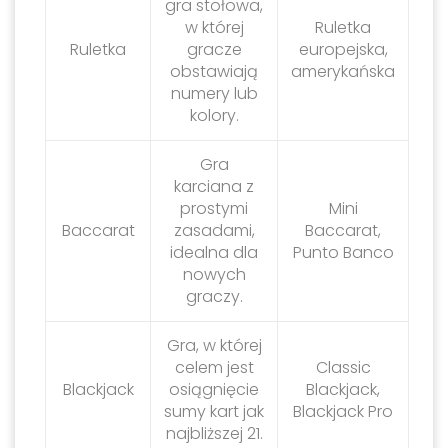
gra stołowa,
w której
Ruletka
Ruletka
gracze
europejska,
obstawiają
amerykańska
numery lub
kolory.
Gra
karciana z
prostymi
Mini
Baccarat
zasadami,
Baccarat,
idealna dla
Punto Banco
nowych
graczy.
Gra, w której
celem jest
Classic
Blackjack
osiągnięcie
Blackjack,
sumy kart jak
Blackjack Pro
najbliższej 21.