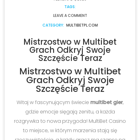
TAGS:
LEAVE A COMMENT
CATEGORY:
MULTIBETPL.COM
Mistrzostwo w Multibet
Grach Odkryj Swoje
Szczęście Teraz
Mistrzostwo w Multibet
Grach Odkryj Swoje
Szczęście Teraz
Witaj w fascynującym świecie
multibet gier
,
gdzie emocje sięgają zenitu, a każda
rozgrywka to nowa przygoda! MultiBet Casino
to miejsce, w którym marzenia stają się
rzeczywistością, a każdy gracz ma szansę na