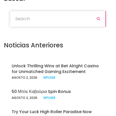
Search for:
Search
Noticias Anteriores
Unlock Thrilling Wins at Bet Alright Casino
for Unmatched Gaming Excitement
AGOSTO 2, 2026
WPUSER
50 Μπλε Καβούρια Spin Bonus
AGOSTO 2, 2026
WPUSER
Try Your Luck High Roller Paradise Now