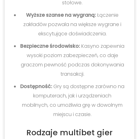
stołowe.
Wyższe szanse na wygraną:
Łączenie
zakładów pozwala na większe wygrane i
ekscytujące doświadczenia.
Bezpieczne środowisko:
Kasyno zapewnia
wysoki poziom zabezpieczeń, co daje
graczom pewność podczas dokonywania
transakcji.
Dostępność:
Gry są dostępne zarówno na
komputerach, jak i urządzeniach
mobilnych, co umożliwia grę w dowolnym
miejscu i czasie.
Rodzaje multibet gier