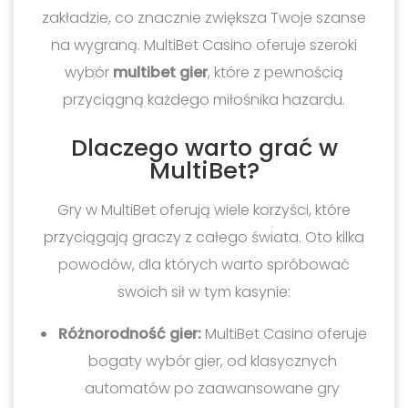
zakładzie, co znacznie zwiększa Twoje szanse
na wygraną. MultiBet Casino oferuje szeroki
wybór
multibet gier
, które z pewnością
przyciągną każdego miłośnika hazardu.
Dlaczego warto grać w
MultiBet?
Gry w MultiBet oferują wiele korzyści, które
przyciągają graczy z całego świata. Oto kilka
powodów, dla których warto spróbować
swoich sił w tym kasynie:
Różnorodność gier:
MultiBet Casino oferuje
bogaty wybór gier, od klasycznych
automatów po zaawansowane gry