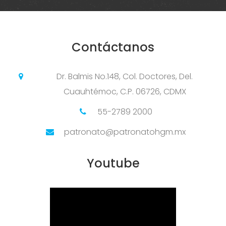
Contáctanos
Dr. Balmis No.148, Col. Doctores, Del.
Cuauhtémoc, C.P. 06726, CDMX
55-2789 2000
patronato@patronatohgm.mx
Youtube