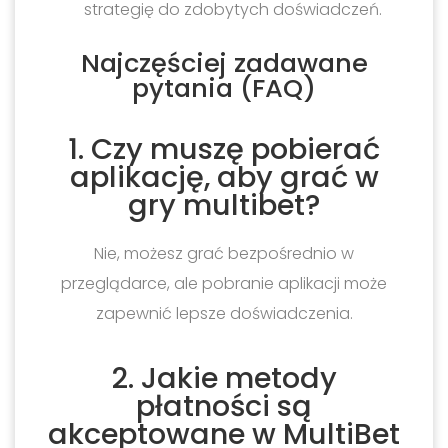
strategię do zdobytych doświadczeń.
Najczęściej zadawane
pytania (FAQ)
1. Czy muszę pobierać
aplikację, aby grać w
gry multibet?
Nie, możesz grać bezpośrednio w
przeglądarce, ale pobranie aplikacji może
zapewnić lepsze doświadczenia.
2. Jakie metody
płatności są
akceptowane w MultiBet